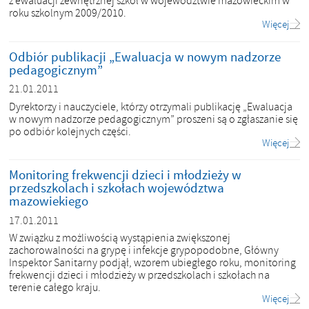
z ewaluacji zewnętrznej szkół w województwie mazowieckim w
roku szkolnym 2009/2010.
Więcej
Odbiór publikacji „Ewaluacja w nowym nadzorze
pedagogicznym”
21.01.2011
Dyrektorzy i nauczyciele, którzy otrzymali publikację „Ewaluacja
w nowym nadzorze pedagogicznym” proszeni są o zgłaszanie się
po odbiór kolejnych części.
Więcej
Monitoring frekwencji dzieci i młodzieży w
przedszkolach i szkołach województwa
mazowiekiego
17.01.2011
W związku z możliwością wystąpienia zwiększonej
zachorowalności na grypę i infekcje grypopodobne, Główny
Inspektor Sanitarny podjął, wzorem ubiegłego roku, monitoring
frekwencji dzieci i młodzieży w przedszkolach i szkołach na
terenie całego kraju.
Więcej