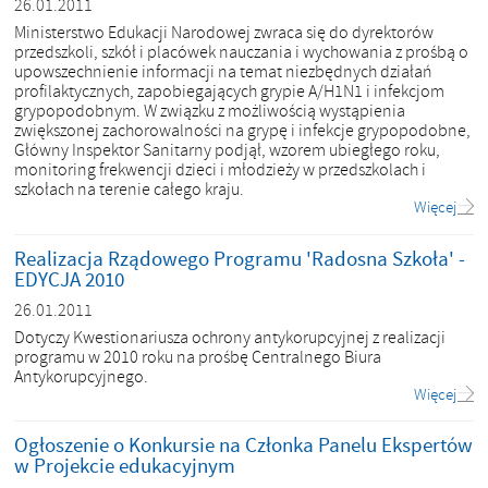
26.01.2011
Ministerstwo Edukacji Narodowej zwraca się do dyrektorów
przedszkoli, szkół i placówek nauczania i wychowania z prośbą o
upowszechnienie informacji na temat niezbędnych działań
profilaktycznych, zapobiegających grypie A/H1N1 i infekcjom
grypopodobnym. W związku z możliwością wystąpienia
zwiększonej zachorowalności na grypę i infekcje grypopodobne,
Główny Inspektor Sanitarny podjął, wzorem ubiegłego roku,
monitoring frekwencji dzieci i młodzieży w przedszkolach i
szkołach na terenie całego kraju.
Więcej
Realizacja Rządowego Programu 'Radosna Szkoła' -
EDYCJA 2010
26.01.2011
Dotyczy Kwestionariusza ochrony antykorupcyjnej z realizacji
programu w 2010 roku na prośbę Centralnego Biura
Antykorupcyjnego.
Więcej
Ogłoszenie o Konkursie na Członka Panelu Ekspertów
w Projekcie edukacyjnym