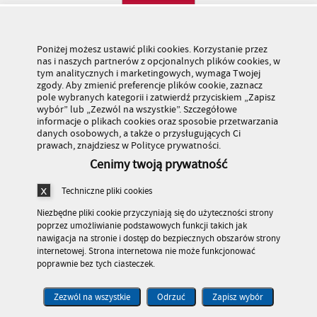
Poniżej możesz ustawić pliki cookies. Korzystanie przez
nas i naszych partnerów z opcjonalnych plików cookies, w
tym analitycznych i marketingowych, wymaga Twojej
zgody. Aby zmienić preferencje plików cookie, zaznacz
pole wybranych kategorii i zatwierdź przyciskiem „Zapisz
wybór” lub „Zezwól na wszystkie”. Szczegółowe
informacje o plikach cookies oraz sposobie przetwarzania
danych osobowych, a także o przysługujących Ci
prawach, znajdziesz w Polityce prywatności.
Cenimy twoją prywatność
Techniczne pliki cookies
Niezbędne pliki cookie przyczyniają się do użyteczności strony
poprzez umożliwianie podstawowych funkcji takich jak
nawigacja na stronie i dostęp do bezpiecznych obszarów strony
internetowej. Strona internetowa nie może funkcjonować
Stronę odwiedziło 179 483 682 osób
poprawnie bez tych ciasteczek.
© Kuratorium Oświaty w Warszawie
>