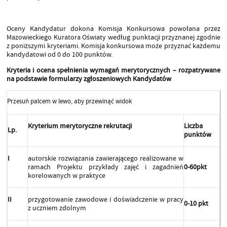
Oceny Kandydatur dokona Komisja Konkursowa powołana przez
Mazowieckiego Kuratora Oświaty według punktacji przyznanej zgodnie
z poniższymi kryteriami. Komisja konkursowa może przyznać każdemu
kandydatowi od 0 do 100 punktów.
Kryteria i ocena spełnienia wymagań merytorycznych – rozpatrywane
na podstawie formularzy zgłoszeniowych Kandydatów
Kryterium merytoryczne rekrutacji
Liczba
Lp.
punktów
I
autorskie rozwiązania zawierającego realizowane w
ramach Projektu przykłady zajęć i zagadnień
0-60pkt
korelowanych w praktyce
II
przygotowanie zawodowe i doświadczenie w pracy
0-10 pkt
z uczniem zdolnym