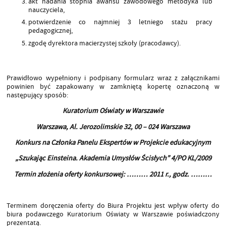
akt nadania stopnia awansu zawodowego metodyka lub
nauczyciela,
potwierdzenie co najmniej 3 letniego stażu pracy
pedagogicznej,
zgodę dyrektora macierzystej szkoły (pracodawcy).
Prawidłowo wypełniony i podpisany formularz wraz z załącznikami
powinien być zapakowany w zamkniętą kopertę oznaczoną w
następujący sposób:
Kuratorium Oświaty w Warszawie
Warszawa, Al. Jerozolimskie 32, 00 – 024 Warszawa
Konkurs na Członka
Panelu Ekspertów w Projekcie edukacyjnym
„Szukając Einsteina. Akademia Umysłów Ścisłych” 4/PO KL/2009
Termin złożenia oferty konkursowej: ……… 2011 r., godz. ………
Terminem doręczenia oferty do Biura Projektu jest wpływ oferty do
biura podawczego Kuratorium Oświaty w Warszawie poświadczony
prezentatą.