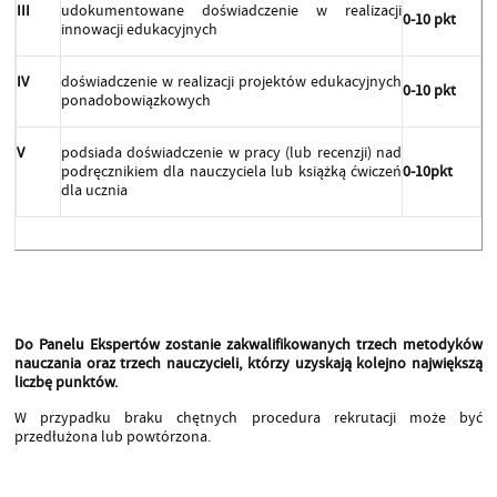
III
udokumentowane doświadczenie w realizacji
0-10 pkt
innowacji edukacyjnych
IV
doświadczenie w realizacji projektów edukacyjnych
0-10 pkt
ponadobowiązkowych
V
podsiada doświadczenie w pracy (lub recenzji) nad
podręcznikiem dla nauczyciela lub książką ćwiczeń
0-10pkt
dla ucznia
Do Panelu Ekspertów zostanie zakwalifikowanych
trzech metodyków
nauczania oraz trzech nauczycieli, którzy uzyskają kolejno największą
liczbę punktów.
W przypadku braku chętnych procedura rekrutacji może być
przedłużona lub powtórzona.