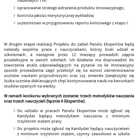
naukowych TVP,
opracowanie strategii wdrażania produktu innowacyjnego,
kontrola jakości merytorycznej wykładów,
uczestnictwo w przygotowaniu raportu końcowego z etapu I.
W drugim etapie realizacji Projektu do zadań Panelu Ekspertów będą
należały wspólne prace z nauczycielami, którzy brali udział w
szkoleniach, a następnie przez 12 miesięcy prowadzili zajęcia
pozalekcyjne w swoich szkołach. Ich działanie ma doprowadzić do
stworzenia analiz odpowiadających na pytanie na ile innowacyjny
sposób prowadzenia zajęć przełożył się na wzrost zainteresowania
uczniów naukami przyrodniczymi oraz czy zmieniła (zwiększyła) się
liczba uczniów deklarujących chęć kontynuowania nauki na kierunkach
studiów opartych na wiedzy.
W ramach konkursu wybranych zostanie: trzech metodyków nauczania
oraz trzech nauczycieli (łącznie 6 Ekspertów).
Do udziału w pracach Panelu Ekspertów może zgłosić się
Kandydat będący metodykiem nauczania z minimum
trzyletnim stażem pracy.
Do projektu może zgłosić się Kandydat będący nauczycielem
z minimum trzyletnim stażem, czynny zawodowo w szkole