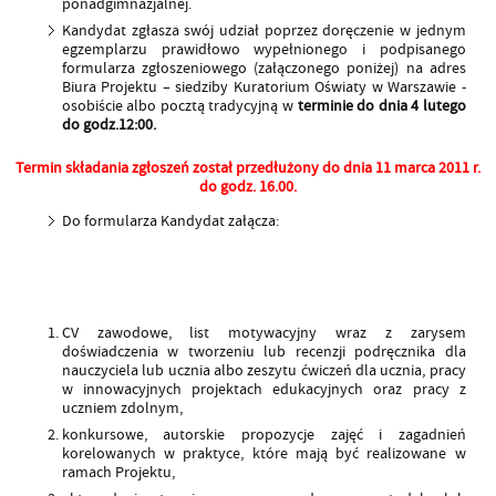
ponadgimnazjalnej.
Kandydat zgłasza swój udział poprzez doręczenie w jednym
egzemplarzu prawidłowo wypełnionego i podpisanego
formularza zgłoszeniowego (załączonego poniżej) na adres
Biura Projektu – siedziby Kuratorium Oświaty w Warszawie -
osobiście albo pocztą tradycyjną w
terminie do dnia 4 lutego
do godz.12:00.
Termin składania zgłoszeń został przedłużony do dnia 11 marca 2011 r.
do godz. 16.00.
Do formularza Kandydat załącza:
CV zawodowe, list motywacyjny wraz z zarysem
doświadczenia w tworzeniu lub recenzji podręcznika dla
nauczyciela lub ucznia albo zeszytu ćwiczeń dla ucznia, pracy
w innowacyjnych projektach edukacyjnych oraz pracy z
uczniem zdolnym,
konkursowe, autorskie propozycje zajęć i zagadnień
korelowanych w praktyce, które mają być realizowane w
ramach Projektu,