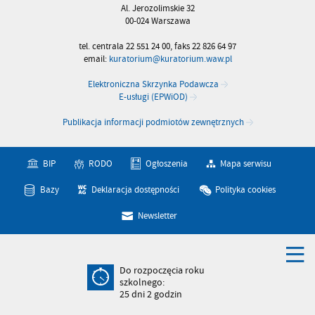
Al. Jerozolimskie 32
00-024 Warszawa
tel. centrala 22 551 24 00, faks 22 826 64 97
email:
kuratorium@kuratorium.waw.pl
Elektroniczna Skrzynka Podawcza
E-usługi (EPWiOD)
Publikacja informacji podmiotów zewnętrznych
BIP
RODO
Ogłoszenia
Mapa serwisu
Bazy
Deklaracja dostępności
Polityka cookies
Newsletter
Do rozpoczęcia roku
szkolnego:
25
dni
2
godzin