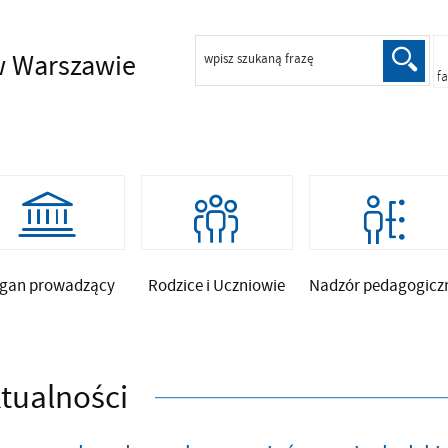
 Warszawie
wpisz szukaną frazę
f
gan prowadzący
Rodzice i Uczniowie
Nadzór pedagogicz
tualności