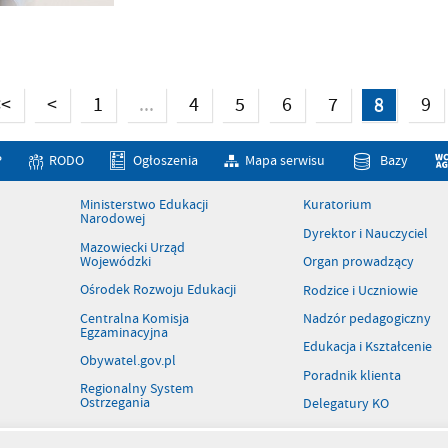
...
<<
<
1
4
5
6
7
8
9
P
RODO
Ogłoszenia
Mapa serwisu
Bazy
Ministerstwo Edukacji
Kuratorium
Narodowej
Dyrektor i Nauczyciel
Mazowiecki Urząd
Wojewódzki
Organ prowadzący
Ośrodek Rozwoju Edukacji
Rodzice i Uczniowie
Centralna Komisja
Nadzór pedagogiczny
Egzaminacyjna
Edukacja i Kształcenie
Obywatel.gov.pl
Poradnik klienta
Regionalny System
Ostrzegania
Delegatury KO
Patronaty