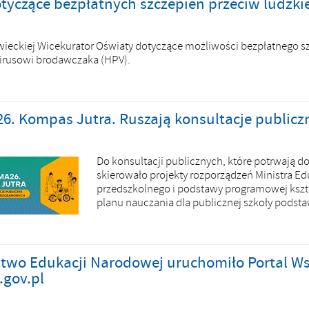
tyczące bezpłatnych szczepień przeciw ludzk
eckiej Wicekurator Oświaty dotyczące możliwości bezpłatnego szcz
irusowi brodawczaka (HPV).
6. Kompas Jutra. Ruszają konsultacje publi
Do konsultacji publicznych, które potrwają do
skierowało projekty rozporządzeń Ministra 
przedszkolnego i podstawy programowej kszt
planu nauczania dla publicznej szkoły podst
stwo Edukacji Narodowej uruchomiło Portal Ws
.gov.pl