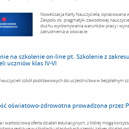
Nowelizacja Karty Nauczyciela, opracowana 
Zespołu ds. pragmatyki zawodowej nauczyciela
duchu wyrównywania warunków pracy i wynagr
zatrudnienia w oświacie.
ie na szkolenie on-line pt. Szkolenie z zakresu
li uczniów klas IV-VI
auczycieli szkół podstawowych do uczestnictwa w bezpłatnym sz
ość oświatowo-zdrowotna prowadzona przez P
ta i wartościowa oferta działań edukacyjnych, z której mogą korzy
nitarna realizuje w szkołach i placówkach szeroki zakres działań p