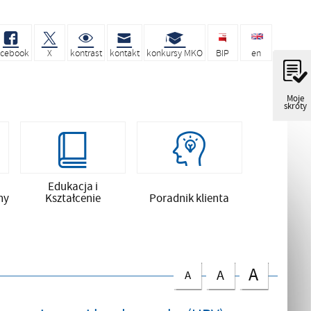
acebook
X
kontrast
kontakt
konkursy MKO
BIP
en
Moje
skróty
Edukacja i
ny
Kształcenie
Poradnik klienta
A
A
A