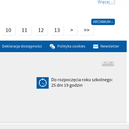
Więcej
ARCHIWUM »
10
11
12
13
>
>>
Deklaracja dostępności
Polityka cookies
Newsletter
Do rozpoczęcia roku szkolnego:
25
dni
19
godzin