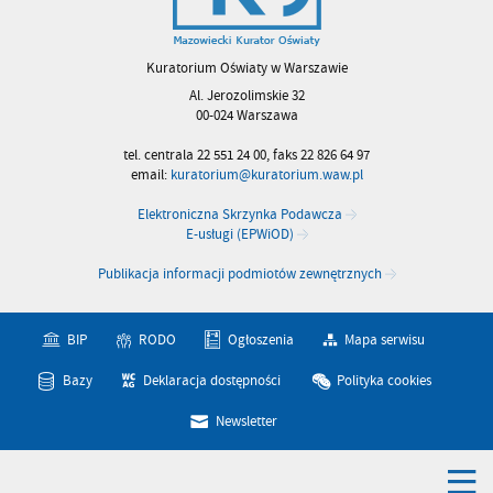
Kuratorium Oświaty w Warszawie
Al. Jerozolimskie 32
00-024 Warszawa
tel. centrala 22 551 24 00, faks 22 826 64 97
email:
kuratorium@kuratorium.waw.pl
Elektroniczna Skrzynka Podawcza
E-usługi (EPWiOD)
Publikacja informacji podmiotów zewnętrznych
BIP
RODO
Ogłoszenia
Mapa serwisu
Bazy
Deklaracja dostępności
Polityka cookies
Newsletter