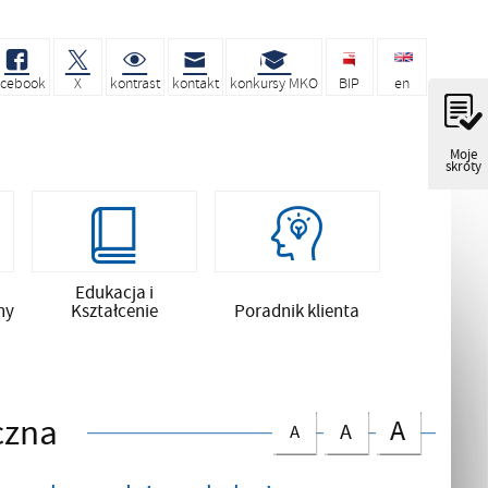
acebook
X
kontrast
kontakt
konkursy MKO
BIP
en
Moje
skróty
Edukacja i
ny
Kształcenie
Poradnik klienta
czna
A
A
A