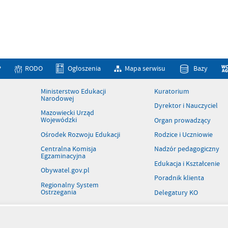
P
RODO
Ogłoszenia
Mapa serwisu
Bazy
Ministerstwo Edukacji
Kuratorium
Narodowej
Dyrektor i Nauczyciel
Mazowiecki Urząd
Wojewódzki
Organ prowadzący
Ośrodek Rozwoju Edukacji
Rodzice i Uczniowie
Centralna Komisja
Nadzór pedagogiczny
Egzaminacyjna
Edukacja i Kształcenie
Obywatel.gov.pl
Poradnik klienta
Regionalny System
Ostrzegania
Delegatury KO
Patronaty
Rejestr szkół i placówek