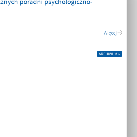
cznych poradni psychologiczno-
Więcej
ARCHIWUM »