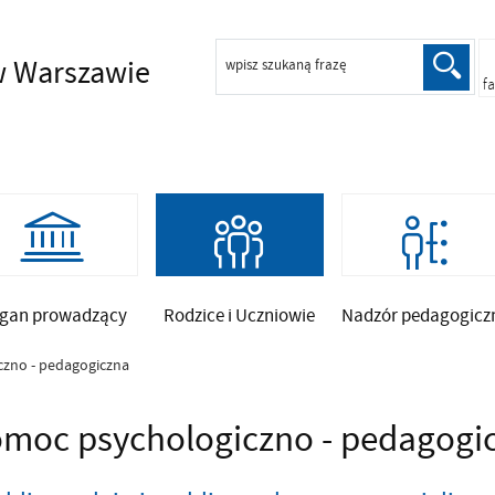
 Warszawie
wpisz szukaną frazę
f
gan prowadzący
Rodzice i Uczniowie
Nadzór pedagogicz
zno - pedagogiczna
moc psychologiczno - pedagogi