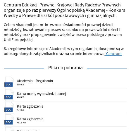
Centrum Edukacji Prawnej Krajowej Rady Radców Prawnych
organizuje po raz pierwszy Ogólnopolską Akademię - Konkurs
Wiedzy o Prawie dla szkól podstawowych i gimnazjalnych.
Celem Akademii jest m. in. wzrost świadomości prawnej dzieci i
młodzieży, kształtowanie postaw szacunku do prawa wśród dzieci i
młodzieży oraz propagowanie związków prawa polskiego z prawem
Unii Europejskiej.
Szczegółowe informacje o Akademii, w tym regulamin, dostępne są w
udostępnionych załącznikach oraz na stronie internetowej
Centrum
.
Pliki do pobrania
Akademia - Regulamin
559 KB
Karta oceny wypowiedzi ustnej
466 KB
Karta zgłoszenia
474 KB
Karta zgłoszenia
461.5 KB