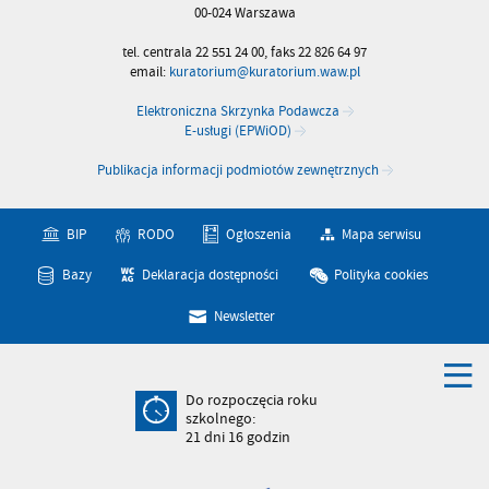
00-024 Warszawa
tel. centrala 22 551 24 00, faks 22 826 64 97
email:
kuratorium@kuratorium.waw.pl
Elektroniczna Skrzynka Podawcza
E-usługi (EPWiOD)
Publikacja informacji podmiotów zewnętrznych
BIP
RODO
Ogłoszenia
Mapa serwisu
Bazy
Deklaracja dostępności
Polityka cookies
Newsletter
Do rozpoczęcia roku
szkolnego:
21
dni
16
godzin