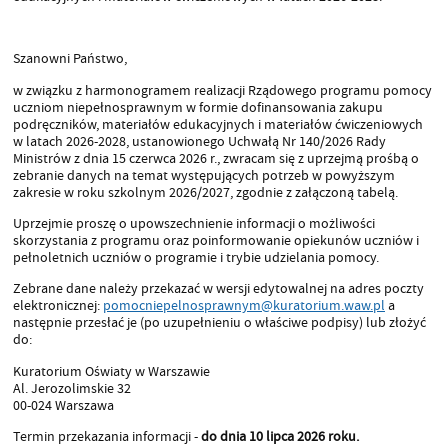
Szanowni Państwo,
w związku z harmonogramem realizacji Rządowego programu pomocy
uczniom niepełnosprawnym w formie dofinansowania zakupu
podręczników, materiałów edukacyjnych i materiałów ćwiczeniowych
w latach 2026-2028, ustanowionego Uchwałą Nr 140/2026 Rady
Ministrów z dnia 15 czerwca 2026 r., zwracam się z uprzejmą prośbą o
zebranie danych na temat występujących potrzeb w powyższym
zakresie w roku szkolnym 2026/2027, zgodnie z załączoną tabelą.
Uprzejmie proszę o upowszechnienie informacji o możliwości
skorzystania z programu oraz poinformowanie opiekunów uczniów i
pełnoletnich uczniów o programie i trybie udzielania pomocy.
Zebrane dane należy przekazać w wersji edytowalnej na adres poczty
elektronicznej:
pomocniepelnosprawnym@kuratorium.waw.pl
a
następnie przesłać je (po uzupełnieniu o właściwe podpisy) lub złożyć
do:
Kuratorium Oświaty w Warszawie
Al. Jerozolimskie 32
00-024 Warszawa
Termin przekazania informacji -
do dnia 10 lipca 2026 roku.