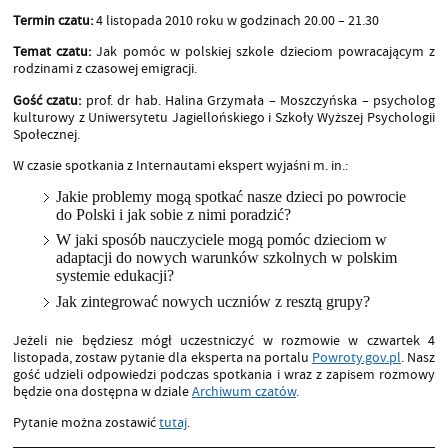
Termin czatu:
4 listopada 2010 roku w godzinach 20.00 – 21.30
Temat czatu:
Jak pomóc w polskiej szkole dzieciom powracającym z
rodzinami z czasowej emigracji.
Gość czatu:
prof. dr hab. Halina Grzymała – Moszczyńska – psycholog
kulturowy z Uniwersytetu Jagiellońskiego i Szkoły Wyższej Psychologii
Społecznej.
W czasie spotkania z Internautami ekspert wyjaśni m. in.:
Jakie problemy mogą spotkać nasze dzieci po powrocie
do Polski i jak sobie z nimi poradzić?
W jaki sposób nauczyciele mogą pomóc dzieciom w
adaptacji do nowych warunków szkolnych w polskim
systemie edukacji?
Jak zintegrować nowych uczniów z resztą grupy?
Jeżeli nie będziesz mógł uczestniczyć w rozmowie w czwartek 4
listopada, zostaw pytanie dla eksperta na portalu
Powroty.gov.pl
. Nasz
gość udzieli odpowiedzi podczas spotkania i wraz z zapisem rozmowy
będzie ona dostępna w dziale
Archiwum czatów
.
Pytanie można zostawić
tutaj
.