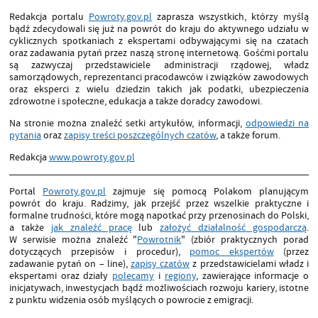
Redakcja portalu
Powroty.gov.pl
zaprasza wszystkich, którzy myślą
bądź zdecydowali się już na powrót do kraju do aktywnego udziału w
cyklicznych spotkaniach z ekspertami odbywającymi się na czatach
oraz zadawania pytań przez naszą stronę internetową. Gośćmi portalu
są zazwyczaj przedstawiciele administracji rządowej, władz
samorządowych, reprezentanci pracodawców i związków zawodowych
oraz eksperci z wielu dziedzin takich jak podatki, ubezpieczenia
zdrowotne i społeczne, edukacja a także doradcy zawodowi.
Na stronie można znaleźć setki artykułów, informacji,
odpowiedzi na
pytania
oraz
zapisy treści poszczególnych czatów
, a także forum.
Redakcja
www.powroty.gov.pl
Portal
Powroty.gov.pl
zajmuje się pomocą Polakom planującym
powrót do kraju. Radzimy, jak przejść przez wszelkie praktyczne i
formalne trudności, które mogą napotkać przy przenosinach do Polski,
a także
jak znaleźć pracę
lub
założyć działalność gospodarczą
.
W serwisie można znaleźć "
Powrotnik
" (zbiór praktycznych porad
dotyczących przepisów i procedur),
pomoc ekspertów
(przez
zadawanie pytań on – line),
zapisy czatów
z przedstawicielami władz i
ekspertami oraz działy
polecamy
i
regiony
, zawierające informacje o
inicjatywach, inwestycjach bądź możliwościach rozwoju kariery, istotne
z punktu widzenia osób myślących o powrocie z emigracji.