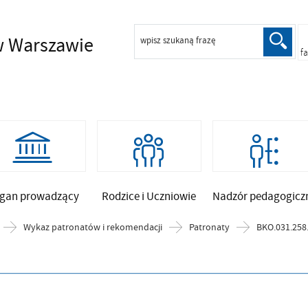
 Warszawie
wpisz szukaną frazę
f
gan prowadzący
Rodzice i Uczniowie
Nadzór pedagogicz
Wykaz patronatów i rekomendacji
Patronaty
BKO.031.258