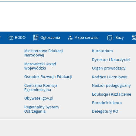
P
RODO
Ogłoszenia
Mapa serwisu
Bazy
Ministerstwo Edukacji
Kuratorium
Narodowej
Dyrektor i Nauczyciel
Mazowiecki Urząd
Wojewódzki
Organ prowadzący
Ośrodek Rozwoju Edukacji
Rodzice i Uczniowie
Centralna Komisja
Nadzór pedagogiczny
Egzaminacyjna
Edukacja i Kształcenie
Obywatel.gov.pl
Poradnik klienta
Regionalny System
Ostrzegania
Delegatury KO
Patronaty
Rejestr szkół i placówek