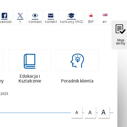
acebook
X
kontrast
kontakt
konkursy MKO
BIP
en
Moje
skróty
Edukacja i
ny
Kształcenie
Poradnik klienta
.2025
A
A
A