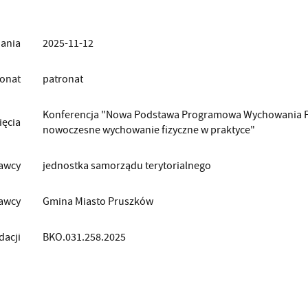
ania
2025-11-12
ronat
patronat
Konferencja "Nowa Podstawa Programowa Wychowania Fizy
ięcia
nowoczesne wychowanie fizyczne w praktyce"
awcy
jednostka samorządu terytorialnego
awcy
Gmina Miasto Pruszków
dacji
BKO.031.258.2025