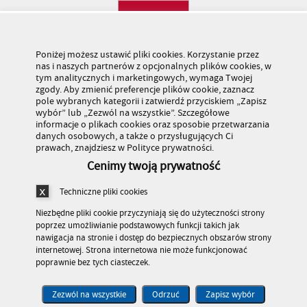
Poniżej możesz ustawić pliki cookies. Korzystanie przez
nas i naszych partnerów z opcjonalnych plików cookies, w
tym analitycznych i marketingowych, wymaga Twojej
zgody. Aby zmienić preferencje plików cookie, zaznacz
pole wybranych kategorii i zatwierdź przyciskiem „Zapisz
wybór” lub „Zezwól na wszystkie”. Szczegółowe
informacje o plikach cookies oraz sposobie przetwarzania
danych osobowych, a także o przysługujących Ci
prawach, znajdziesz w Polityce prywatności.
Cenimy twoją prywatność
Techniczne pliki cookies
Niezbędne pliki cookie przyczyniają się do użyteczności strony
poprzez umożliwianie podstawowych funkcji takich jak
nawigacja na stronie i dostęp do bezpiecznych obszarów strony
internetowej. Strona internetowa nie może funkcjonować
Stronę odwiedziło 179 483 682 osób
poprawnie bez tych ciasteczek.
© Kuratorium Oświaty w Warszawie