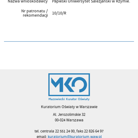
Nazwa wnioskodawcy
Papieski Uniwersytet Salezjański w Rzymie.
Nr patronatu /
10/10/R
rekomendacji
Kuratorium Oświaty w Warszawie
Al. Jerozolimskie 32
00-024 Warszawa
tel. centrala 22 551 24 00, faks 22 826 64 97
email:
kuratorium@kuratorium.waw.pl