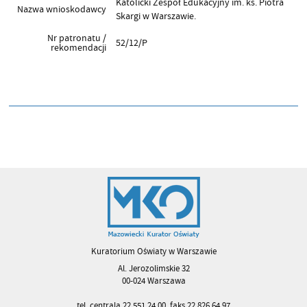
Katolicki Zespół Edukacyjny im. ks. Piotra
Nazwa wnioskodawcy
Skargi w Warszawie.
Nr patronatu /
52/12/P
rekomendacji
Kuratorium Oświaty w Warszawie
Al. Jerozolimskie 32
00-024 Warszawa
tel. centrala 22 551 24 00, faks 22 826 64 97