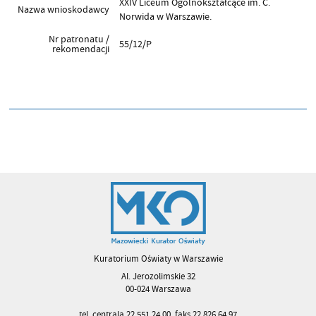
XXIV Liceum Ogólnokształcące im. C.
Nazwa wnioskodawcy
Norwida w Warszawie.
Nr patronatu /
55/12/P
rekomendacji
Kuratorium Oświaty w Warszawie
Al. Jerozolimskie 32
00-024 Warszawa
tel. centrala 22 551 24 00, faks 22 826 64 97