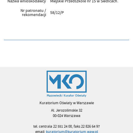
Nazwa wnioskodawcy
Miejskie Przedszkole nr 15 w Siedlcach.
Nr patronatu /
58/12/P
rekomendacji
Kuratorium Oświaty w Warszawie
Al. Jerozolimskie 32
00-024 Warszawa
tel. centrala 22 551 24 00, faks 22 826 64 97
email:
kuratorium@kuratorium.waw.pl