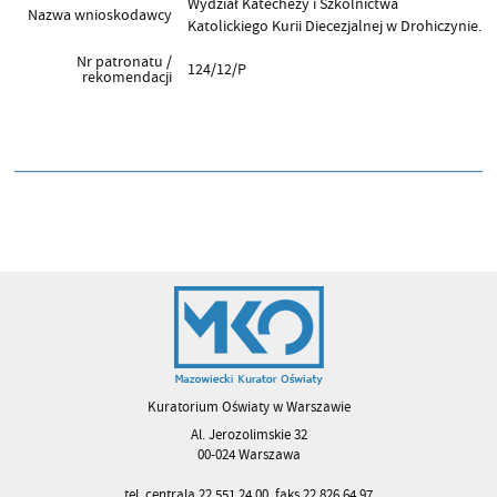
Wydział Katechezy i Szkolnictwa
Nazwa wnioskodawcy
Katolickiego Kurii Diecezjalnej w Drohiczynie.
Nr patronatu /
124/12/P
rekomendacji
Kuratorium Oświaty w Warszawie
Al. Jerozolimskie 32
00-024 Warszawa
tel. centrala 22 551 24 00, faks 22 826 64 97