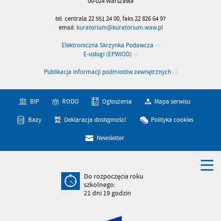
00-024 Warszawa
tel. centrala 22 551 24 00, faks 22 826 64 97
email:
kuratorium@kuratorium.waw.pl
Elektroniczna Skrzynka Podawcza
E-usługi (EPWiOD)
Publikacja informacji podmiotów zewnętrznych
BIP
RODO
Ogłoszenia
Mapa serwisu
Bazy
Deklaracja dostępności
Polityka cookies
Newsletter
Do rozpoczęcia roku
szkolnego:
21
dni
19
godzin