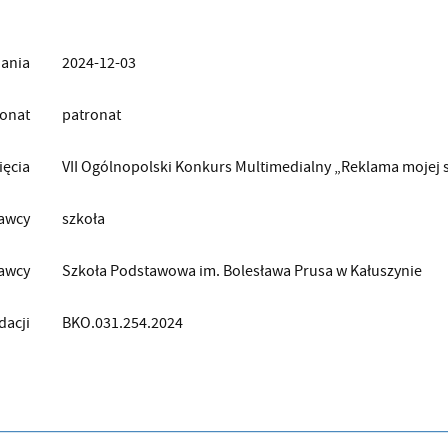
ania
2024-12-03
ronat
patronat
ięcia
VII Ogólnopolski Konkurs Multimedialny „Reklama mojej 
awcy
szkoła
awcy
Szkoła Podstawowa im. Bolesława Prusa w Kałuszynie
dacji
BKO.031.254.2024