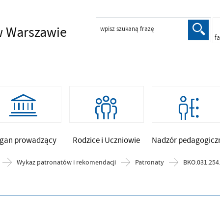
 Warszawie
wpisz szukaną frazę
f
gan prowadzący
Rodzice i Uczniowie
Nadzór pedagogicz
Wykaz patronatów i rekomendacji
Patronaty
BKO.031.254