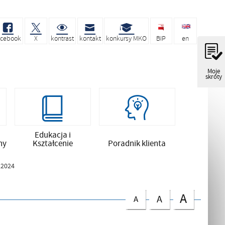
acebook
X
kontrast
kontakt
konkursy MKO
BIP
en
Moje
skróty
Edukacja i
ny
Kształcenie
Poradnik klienta
.2024
A
A
A