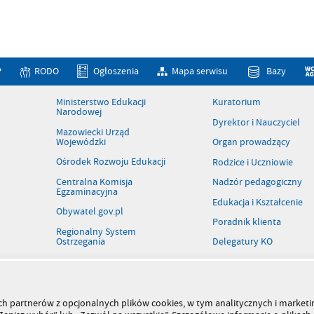
P
RODO
Ogłoszenia
Mapa serwisu
Bazy
Ministerstwo Edukacji
Kuratorium
Narodowej
Dyrektor i Nauczyciel
Mazowiecki Urząd
Wojewódzki
Organ prowadzący
Ośrodek Rozwoju Edukacji
Rodzice i Uczniowie
Centralna Komisja
Nadzór pedagogiczny
Egzaminacyjna
Edukacja i Kształcenie
Obywatel.gov.pl
Poradnik klienta
Regionalny System
Ostrzegania
Delegatury KO
Patronaty
Rejestr szkół i placówek
Wolne stanowiska pracy
szych partnerów z opcjonalnych plików cookies, w tym analitycznych i marke