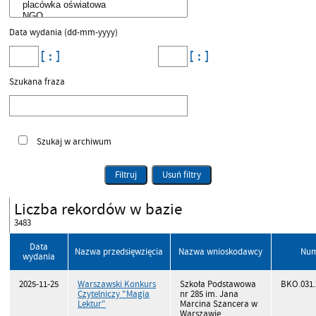
Data wydania (dd-mm-yyyy)
Szukana fraza
Szukaj w archiwum
Filtruj
Usuń filtry
Liczba rekordów w bazie
3483
Data
Nazwa przedsięwzięcia
Nazwa wnioskodawcy
Nu
wydania
2025-11-25
Warszawski Konkurs
Szkoła Podstawowa
BKO.031.
Czytelniczy "Magia
nr 285 im. Jana
Lektur"
Marcina Szancera w
Warszawie