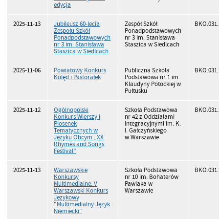
edycja
2025-11-13
Jubileusz 60-lecia
Zespół Szkół
BKO.031.
Zespołu Szkół
Ponadpodstawowych
Ponadpodstawowych
nr 3 im. Stanisława
nr 3 im. Stanisława
Staszica w Siedlcach
Staszica w Siedlcach
2025-11-06
Powiatowy Konkurs
Publiczna Szkoła
BKO.031.
Kolęd i Pastorałek
Podstawowa nr 1 im.
Klaudyny Potockiej w
Pułtusku
2025-11-12
Ogólnopolski
Szkoła Podstawowa
BKO.031.
Konkurs Wierszy i
nr 42 z Oddziałami
Piosenek
Integracyjnymi im. K.
Tematycznych w
I. Gałczyńskiego
Języku Obcym „XX
w Warszawie
Rhymes and Songs
Festival”
2025-11-13
Warszawskie
Szkoła Podstawowa
BKO.031.
Konkursy
nr 10 im. Bohaterów
Multimedialne: V
Pawiaka w
Warszawski Konkurs
Warszawie
Językowy
"Multimedialny Język
Niemiecki"