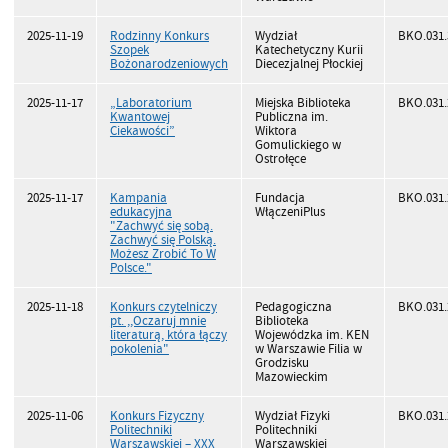
2025-11-19
Rodzinny Konkurs
Wydział
BKO.031.
Szopek
Katechetyczny Kurii
Bożonarodzeniowych
Diecezjalnej Płockiej
2025-11-17
„Laboratorium
Miejska Biblioteka
BKO.031.
Kwantowej
Publiczna im.
Ciekawości”
Wiktora
Gomulickiego w
Ostrołęce
2025-11-17
Kampania
Fundacja
BKO.031.
edukacyjna
WłączeniPlus
"Zachwyć się sobą.
Zachwyć się Polską.
Możesz Zrobić To W
Polsce."
2025-11-18
Konkurs czytelniczy
Pedagogiczna
BKO.031.
pt. ,,Oczaruj mnie
Biblioteka
literaturą, która łączy
Wojewódzka im. KEN
pokolenia"
w Warszawie Filia w
Grodzisku
Mazowieckim
2025-11-06
Konkurs Fizyczny
Wydział Fizyki
BKO.031.
Politechniki
Politechniki
Warszawskiej – XXX
Warszawskiej