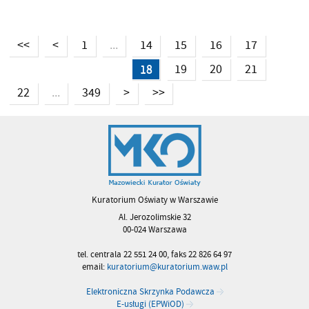
<<
<
1
14
15
16
17
...
18
19
20
21
22
349
>
>>
...
Kuratorium Oświaty w Warszawie
Al. Jerozolimskie 32
00-024 Warszawa
tel. centrala 22 551 24 00, faks 22 826 64 97
email:
kuratorium@kuratorium.waw.pl
Elektroniczna Skrzynka Podawcza
E-usługi (EPWiOD)