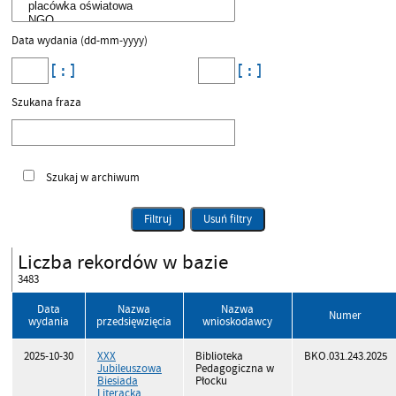
Data wydania (dd-mm-yyyy)
Szukana fraza
Szukaj w archiwum
Filtruj
Usuń filtry
Liczba rekordów w bazie
3483
Data
Nazwa
Nazwa
Numer
wydania
przedsięwzięcia
wnioskodawcy
2025-10-30
XXX
Biblioteka
BKO.031.243.2025
Jubileuszowa
Pedagogiczna w
Biesiada
Płocku
Literacka