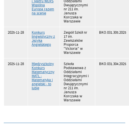
i Teatru WERS
Oddziałami
Wspólna
Dwujęzycznymi
Europa razem
nr 211 im.
na scenie
Janusza
Korczaka w
Warszawie
2025-11-28
Konkurs
Zespół Szkół nr
BKO.031.305.2025
lingwistyczny z
17 im.
Języka
Zawiszaków
Angielskiego
Proporca
"Victoria" w
Warszawie
2025-11-28
Międzyszkolny
Szkoła
BKO.031.304.2025
Konkurs
Podstawowa z
Matematyczny
Oddziałami
MATL -
Integracyjnymi i
Matematyka i
Oddziałami
angielski - to
Dwujęzycznymi
lubię
nr 211 im.
Janusza
Korczaka w
Warszawie