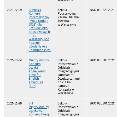
2025-12-09
III Miejski
Szkoła
BKO.031.326.2025
Konkurs
Podstawowa nr
Informatyczny
234 im. Juliana
„Wola Koduje
Tuwima
2026” dla
w Warszawie
uczniów szkół
podstawowych
m. st.
Warszawy pod
hasłem:
„CodeMakers
Championship”
2025-12-04
Międzyszkolny
Szkoła
BKO.031.303.2025
Konkurs
Podstawowa z
Języka
Oddziałami
Angielskiego
Integracyjnymi i
Time for
Oddziałami
English
Dwujęzycznymi
Adventure
nr 211 im.
(TEA)
Janusza
Korczaka w
Warszawie
2025-11-28
VIII
Szkoła
BKO.031.307.2025
Międzyszkolny
Podstawowa z
Językowy
Oddziałami
Konkurs Poezji
Integracyjnymi i