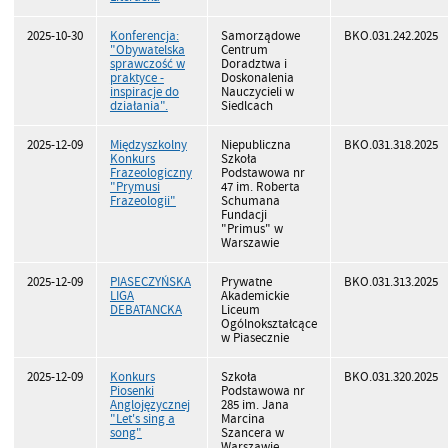
2025-10-30
Konferencja:
Samorządowe
BKO.031.242.2025
"Obywatelska
Centrum
sprawczość w
Doradztwa i
praktyce -
Doskonalenia
inspiracje do
Nauczycieli w
działania".
Siedlcach
2025-12-09
Międzyszkolny
Niepubliczna
BKO.031.318.2025
Konkurs
Szkoła
Frazeologiczny
Podstawowa nr
"Prymusi
47 im. Roberta
Frazeologii"
Schumana
Fundacji
"Primus" w
Warszawie
2025-12-09
PIASECZYŃSKA
Prywatne
BKO.031.313.2025
LIGA
Akademickie
DEBATANCKA
Liceum
Ogólnokształcące
w Piasecznie
2025-12-09
Konkurs
Szkoła
BKO.031.320.2025
Piosenki
Podstawowa nr
Anglojęzycznej
285 im. Jana
"Let's sing a
Marcina
song"
Szancera w
Warszawie