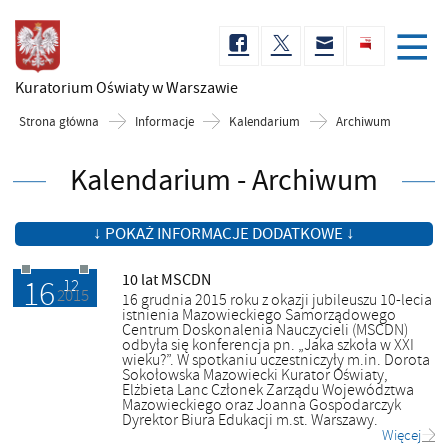
Kuratorium Oświaty
w Warszawie
Strona główna
Informacje
Kalendarium
Archiwum
Kalendarium - Archiwum
↓ POKAŻ INFORMACJE DODATKOWE ↓
10 lat MSCDN
16
17.12.2015
12
2015
16 grudnia 2015 roku z okazji jubileuszu 10-lecia
istnienia Mazowieckiego Samorządowego
Centrum Doskonalenia Nauczycieli (MSCDN)
odbyła się konferencja pn. „Jaka szkoła w XXI
wieku?”. W spotkaniu uczestniczyły m.in. Dorota
Sokołowska Mazowiecki Kurator Oświaty,
Elżbieta Lanc Członek Zarządu Województwa
Mazowieckiego oraz Joanna Gospodarczyk
Dyrektor Biura Edukacji m.st. Warszawy.
Więcej