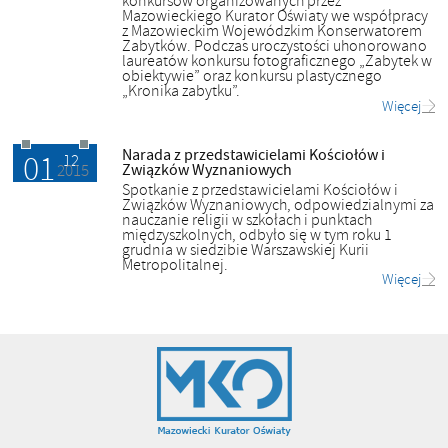
konkursów organizowanych przez
Mazowieckiego Kurator Oświaty we współpracy
z Mazowieckim Wojewódzkim Konserwatorem
Zabytków. Podczas uroczystości uhonorowano
laureatów konkursu fotograficznego „Zabytek w
obiektywie” oraz konkursu plastycznego
„Kronika zabytku”.
Więcej
Narada z przedstawicielami Kościołów i
01
01.12.2015
12
Związków Wyznaniowych
2015
Spotkanie z przedstawicielami Kościołów i
Związków Wyznaniowych, odpowiedzialnymi za
nauczanie religii w szkołach i punktach
międzyszkolnych, odbyło się w tym roku 1
grudnia w siedzibie Warszawskiej Kurii
Metropolitalnej.
Więcej