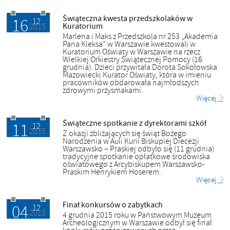
Świąteczna kwesta przedszkolaków w
16
16.12.2015
12
Kuratorium
2015
Marlena i Maks z Przedszkola nr 253 „Akademia
Pana Kleksa” w Warszawie kwestowali w
Kuratorium Oświaty w Warszawie na rzecz
Wielkiej Orkiestry Świątecznej Pomocy (16
grudnia). Dzieci przywitała Dorota Sokołowska
Mazowiecki Kurator Oświaty, która w imieniu
pracowników obdarowała najmłodszych
zdrowymi przysmakami.
Więcej
Świąteczne spotkanie z dyrektorami szkół
11
11.12.2015
12
2015
Z okazji zbliżających się świąt Bożego
Narodzenia w Auli Kurii Biskupiej Diecezji
Warszawsko – Praskiej odbyło się (11 grudnia)
tradycyjne spotkanie opłatkowe środowiska
oświatowego z Arcybiskupem Warszawsko-
Praskim Henrykiem Hoserem.
Więcej
Finał konkursów o zabytkach
04
04.12.2015
12
2015
4 grudnia 2015 roku w Państwowym Muzeum
Archeologicznym w Warszawie odbył się finał