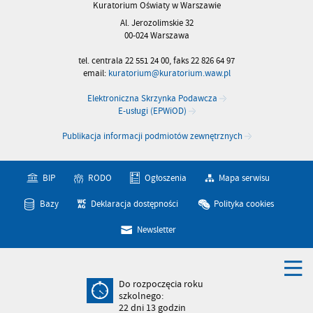
Kuratorium Oświaty w Warszawie
Al. Jerozolimskie 32
00-024 Warszawa
tel. centrala 22 551 24 00, faks 22 826 64 97
email:
kuratorium@kuratorium.waw.pl
Elektroniczna Skrzynka Podawcza
E-usługi (EPWiOD)
Publikacja informacji podmiotów zewnętrznych
BIP
RODO
Ogłoszenia
Mapa serwisu
Bazy
Deklaracja dostępności
Polityka cookies
Newsletter
Do rozpoczęcia roku
szkolnego:
22
dni
13
godzin