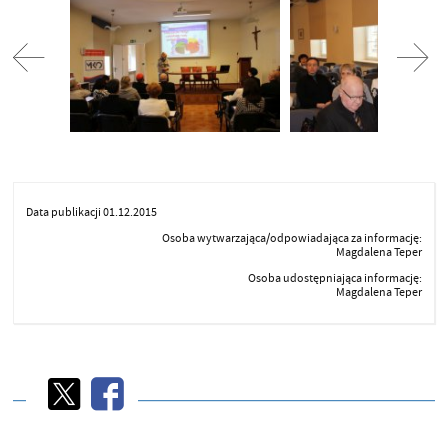
Narada z przedstawicielami Kościołów i
Albert Stoma - Mazowiecki Wic
Związków Wyznaniowych
Oświaty, kard. Kazimierz Nycz
Sokołowska - Mazowiecki Ku
Oświaty, Krystyna Mucha - D
Wydziału Kształcenia Ogó
Data publikacji 01.12.2015
Osoba wytwarzająca/odpowiadająca za informację:
Magdalena Teper
Osoba udostępniająca informację:
Magdalena Teper