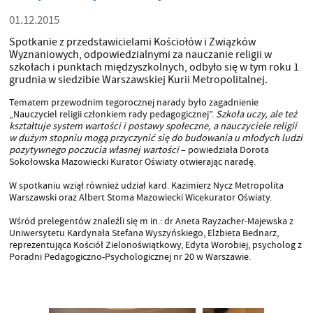
01.12.2015
Spotkanie z przedstawicielami Kościołów i Związków
Wyznaniowych, odpowiedzialnymi za nauczanie religii w
szkołach i punktach międzyszkolnych, odbyło się w tym roku 1
grudnia w siedzibie Warszawskiej Kurii Metropolitalnej.
Tematem przewodnim tegorocznej narady było zagadnienie
„Nauczyciel religii członkiem rady pedagogicznej”.
Szkoła uczy, ale też
kształtuje system wartości i postawy społeczne, a nauczyciele religii
w dużym stopniu mogą przyczynić się do budowania u młodych ludzi
pozytywnego poczucia własnej wartości
– powiedziała Dorota
Sokołowska Mazowiecki Kurator Oświaty otwierając naradę.
W spotkaniu wziął również udział kard. Kazimierz Nycz Metropolita
Warszawski oraz Albert Stoma Mazowiecki Wicekurator Oświaty.
Wśród prelegentów znaleźli się m in.: dr Aneta Rayzacher-Majewska z
Uniwersytetu Kardynała Stefana Wyszyńskiego, Elżbieta Bednarz,
reprezentująca Kościół Zielonoświątkowy, Edyta Worobiej, psycholog z
Poradni Pedagogiczno-Psychologicznej nr 20 w Warszawie.