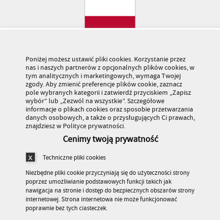
Poniżej możesz ustawić pliki cookies. Korzystanie przez
nas i naszych partnerów z opcjonalnych plików cookies, w
tym analitycznych i marketingowych, wymaga Twojej
zgody. Aby zmienić preferencje plików cookie, zaznacz
pole wybranych kategorii i zatwierdź przyciskiem „Zapisz
wybór” lub „Zezwól na wszystkie”. Szczegółowe
informacje o plikach cookies oraz sposobie przetwarzania
danych osobowych, a także o przysługujących Ci prawach,
znajdziesz w Polityce prywatności.
Cenimy twoją prywatność
Techniczne pliki cookies
Niezbędne pliki cookie przyczyniają się do użyteczności strony
poprzez umożliwianie podstawowych funkcji takich jak
nawigacja na stronie i dostęp do bezpiecznych obszarów strony
internetowej. Strona internetowa nie może funkcjonować
Stronę odwiedziło 179 446 436 osób
poprawnie bez tych ciasteczek.
© Kuratorium Oświaty w Warszawie