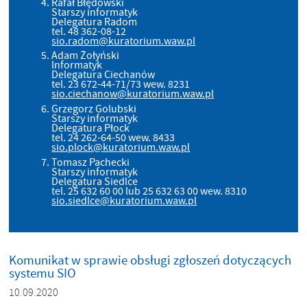
Rafał Błędowski
Starszy informatyk
Delegatura Radom
tel. 48 362-08-12
sio.radom@kuratorium.waw.pl
Adam Żołyński
Informatyk
Delegatura Ciechanów
tel. 23 672-44-71/73 wew. 8231
sio.ciechanow@kuratorium.waw.pl
Grzegorz Golubski
Starszy informatyk
Delegatura Płock
tel. 24 262-64-50 wew. 8433
sio.plock@kuratorium.waw.pl
Tomasz Pachecki
Starszy informatyk
Delegatura Siedlce
tel. 25 632 60 00 lub 25 632 63 00 wew. 8310
sio.siedlce@kuratorium.waw.pl
Komunikat w sprawie obsługi zgłoszeń dotyczących
systemu SIO
10.09.2020