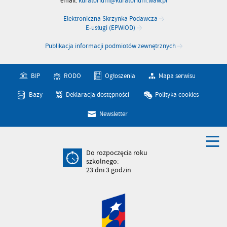
email:
kuratorium@kuratorium.waw.pl
Elektroniczna Skrzynka Podawcza
E-usługi (EPWiOD)
Publikacja informacji podmiotów zewnętrznych
BIP
RODO
Ogłoszenia
Mapa serwisu
Bazy
Deklaracja dostępności
Polityka cookies
Newsletter
Do rozpoczęcia roku
szkolnego:
23
dni
3
godzin