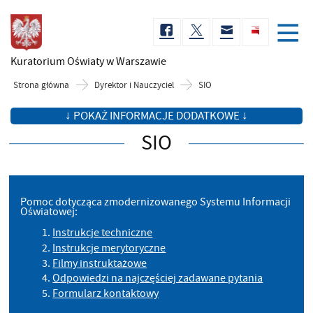
Kuratorium Oświaty
w Warszawie
Strona główna
Dyrektor i Nauczyciel
SIO
↓ POKAŻ INFORMACJE DODATKOWE ↓
SIO
Pomoc dotycząca zmodernizowanego Systemu Informacji
Oświatowej:
Instrukcje techniczne
Instrukcje merytoryczne
Filmy instruktażowe
Odpowiedzi na najczęściej zadawane pytania
Formularz kontaktowy