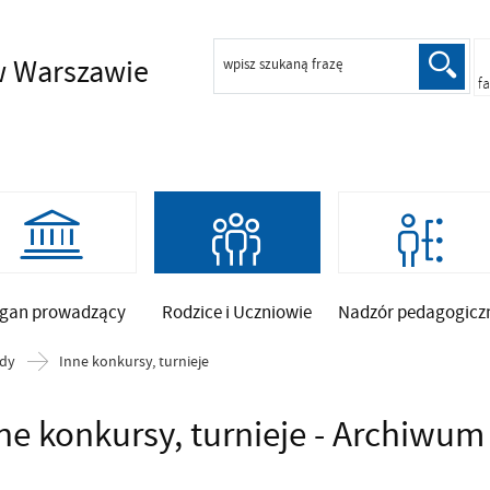
 Warszawie
wpisz szukaną frazę
f
gan prowadzący
Rodzice i Uczniowie
Nadzór pedagogicz
ady
Inne konkursy, turnieje
ne konkursy, turnieje - Archiwum