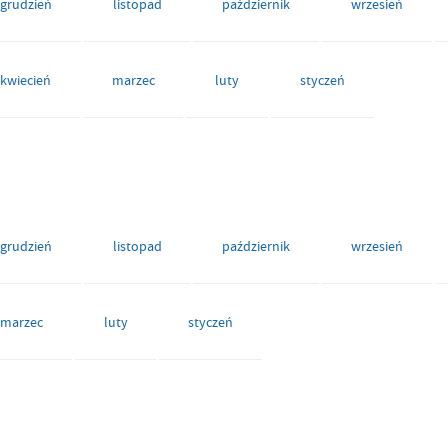
grudzień
listopad
październik
wrzesień
kwiecień
marzec
luty
styczeń
grudzień
listopad
październik
wrzesień
marzec
luty
styczeń