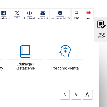
acebook
X
kontrast
kontakt
konkursy MKO
BIP
en
Moje
skróty
Edukacja i
ny
Kształcenie
Poradnik klienta
A
A
A