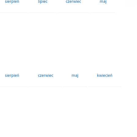
sierpień
lipiec
czerwiec
maj
sierpień
czerwiec
maj
kwiecień