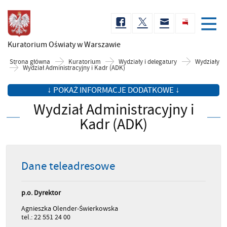
Kuratorium Oświaty
w Warszawie
Strona główna
Kuratorium
Wydziały i delegatury
Wydziały
Wydział Administracyjny i Kadr (ADK)
↓ POKAŻ INFORMACJE DODATKOWE ↓
Wydział Administracyjny i
Kadr (ADK)
Dane teleadresowe
p.o. Dyrektor
Agnieszka Olender-Świerkowska
tel.: 22 551 24 00