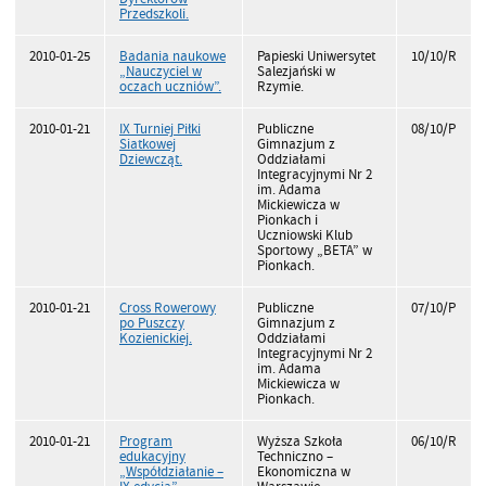
Przedszkoli.
2010-01-25
Badania naukowe
Papieski Uniwersytet
10/10/R
„Nauczyciel w
Salezjański w
oczach uczniów”.
Rzymie.
2010-01-21
IX Turniej Piłki
Publiczne
08/10/P
Siatkowej
Gimnazjum z
Dziewcząt.
Oddziałami
Integracyjnymi Nr 2
im. Adama
Mickiewicza w
Pionkach i
Uczniowski Klub
Sportowy „BETA” w
Pionkach.
2010-01-21
Cross Rowerowy
Publiczne
07/10/P
po Puszczy
Gimnazjum z
Kozienickiej.
Oddziałami
Integracyjnymi Nr 2
im. Adama
Mickiewicza w
Pionkach.
2010-01-21
Program
Wyższa Szkoła
06/10/R
edukacyjny
Techniczno –
„Współdziałanie –
Ekonomiczna w