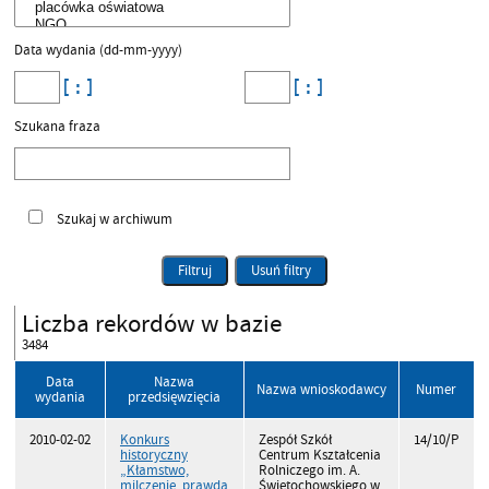
Data wydania (dd-mm-yyyy)
Szukana fraza
Szukaj w archiwum
Filtruj
Usuń filtry
Liczba rekordów w bazie
3484
Data
Nazwa
Nazwa wnioskodawcy
Numer
wydania
przedsięwzięcia
2010-02-02
Konkurs
Zespół Szkół
14/10/P
historyczny
Centrum Kształcenia
„Kłamstwo,
Rolniczego im. A.
milczenie, prawda
Świętochowskiego w