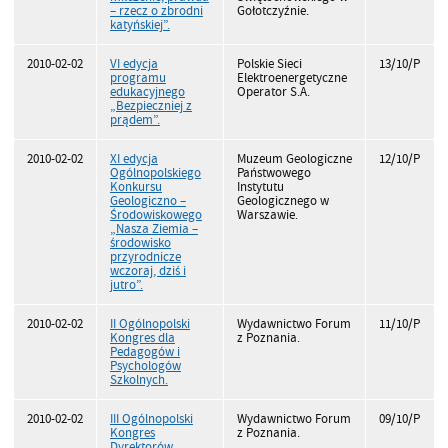
– rzecz o zbrodni
Gołotczyźnie.
katyńskiej”.
2010-02-02
VI edycja
Polskie Sieci
13/10/P
programu
Elektroenergetyczne
edukacyjnego
Operator S.A.
„Bezpieczniej z
prądem”.
2010-02-02
XI edycja
Muzeum Geologiczne
12/10/P
Ogólnopolskiego
Państwowego
Konkursu
Instytutu
Geologiczno –
Geologicznego w
Środowiskowego
Warszawie.
„Nasza Ziemia –
środowisko
przyrodnicze
wczoraj, dziś i
jutro”.
2010-02-02
II Ogólnopolski
Wydawnictwo Forum
11/10/P
Kongres dla
z Poznania.
Pedagogów i
Psychologów
Szkolnych.
2010-02-02
III Ogólnopolski
Wydawnictwo Forum
09/10/P
Kongres
z Poznania.
Dyrektorów