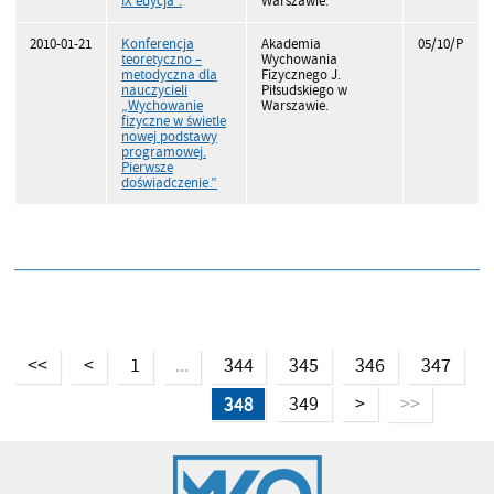
IX edycja”.
Warszawie.
2010-01-21
Konferencja
Akademia
05/10/P
teoretyczno –
Wychowania
metodyczna dla
Fizycznego J.
nauczycieli
Piłsudskiego w
„Wychowanie
Warszawie.
fizyczne w świetle
nowej podstawy
programowej.
Pierwsze
doświadczenie.”
<<
<
1
344
345
346
347
...
348
349
>
>>