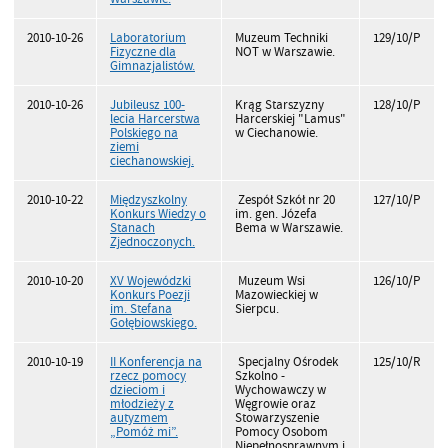
2010-10-26
Laboratorium
Muzeum Techniki
129/10/P
Fizyczne dla
NOT w Warszawie.
Gimnazjalistów.
2010-10-26
Jubileusz 100-
Krąg Starszyzny
128/10/P
lecia Harcerstwa
Harcerskiej "Lamus"
Polskiego na
w Ciechanowie.
ziemi
ciechanowskiej.
2010-10-22
Międzyszkolny
Zespół Szkół nr 20
127/10/P
Konkurs Wiedzy o
im. gen. Józefa
Stanach
Bema w Warszawie.
Zjednoczonych.
2010-10-20
XV Wojewódzki
Muzeum Wsi
126/10/P
Konkurs Poezji
Mazowieckiej w
im. Stefana
Sierpcu.
Gołębiowskiego.
2010-10-19
II Konferencja na
Specjalny Ośrodek
125/10/R
rzecz pomocy
Szkolno -
dzieciom i
Wychowawczy w
młodzieży z
Węgrowie oraz
autyzmem
Stowarzyszenie
„Pomóż mi”.
Pomocy Osobom
Niepełnosprawnym i