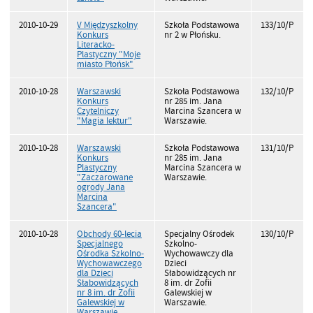
2010-10-29
V Międzyszkolny
Szkoła Podstawowa
133/10/P
Konkurs
nr 2 w Płońsku.
Literacko-
Plastyczny "Moje
miasto Płońsk"
2010-10-28
Warszawski
Szkoła Podstawowa
132/10/P
Konkurs
nr 285 im. Jana
Czytelniczy
Marcina Szancera w
"Magia lektur"
Warszawie.
2010-10-28
Warszawski
Szkoła Podstawowa
131/10/P
Konkurs
nr 285 im. Jana
Plastyczny
Marcina Szancera w
"Zaczarowane
Warszawie.
ogrody Jana
Marcina
Szancera"
2010-10-28
Obchody 60-lecia
Specjalny Ośrodek
130/10/P
Specjalnego
Szkolno-
Ośrodka Szkolno-
Wychowawczy dla
Wychowawczego
Dzieci
dla Dzieci
Słabowidzących nr
Słabowidzących
8 im. dr Zofii
nr 8 im. dr Zofii
Galewskiej w
Galewskiej w
Warszawie.
Warszawie.