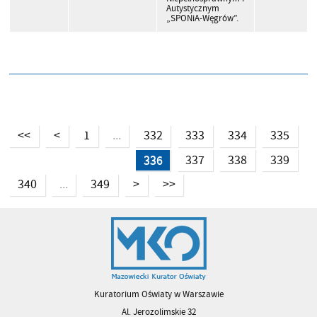
Autystycznym
„SPONiA-Węgrów”.
<<
<
1
332
333
334
335
...
336
337
338
339
340
349
>
>>
...
Kuratorium Oświaty w Warszawie
Al. Jerozolimskie 32