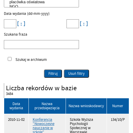
Data wydania (dd-mm-yyyy)
Szukana fraza
Szukaj w archiwum
Filtruj
Usuń filtry
Liczba rekordów w bazie
3484
Data
Nazwa
Nazwa wnioskodawcy
Numer
wydania
przedsięwzięcia
2010-11-02
Konferencja
Szkoła Wyższa
134/10/P
"Nowoczesne
Psychologii
nauczanie w
Społecznej w
szkole"
Warszawie.