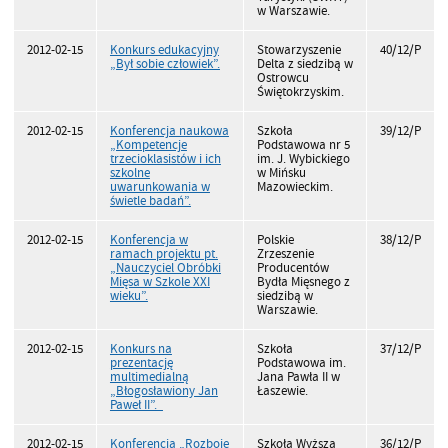
w Warszawie.
2012-02-15
Konkurs edukacyjny
Stowarzyszenie
40/12/P
„Był sobie człowiek”.
Delta z siedzibą w
Ostrowcu
Świętokrzyskim.
2012-02-15
Konferencja naukowa
Szkoła
39/12/P
„Kompetencje
Podstawowa nr 5
trzecioklasistów i ich
im. J. Wybickiego
szkolne
w Mińsku
uwarunkowania w
Mazowieckim.
świetle badań”.
2012-02-15
Konferencja w
Polskie
38/12/P
ramach projektu pt.
Zrzeszenie
„Nauczyciel Obróbki
Producentów
Mięsa w Szkole XXI
Bydła Mięsnego z
wieku”.
siedzibą w
Warszawie.
2012-02-15
Konkurs na
Szkoła
37/12/P
prezentację
Podstawowa im.
multimedialną
Jana Pawła II w
„Błogosławiony Jan
Łaszewie.
Paweł II”.
2012-02-15
Konferencja „Rozboje
Szkoła Wyższa
36/12/P