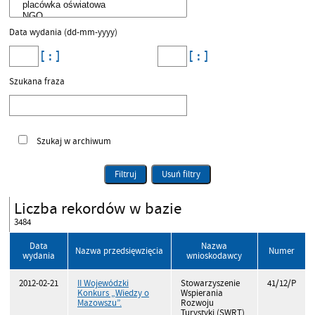
Data wydania (dd-mm-yyyy)
Szukana fraza
Szukaj w archiwum
Filtruj
Usuń filtry
Liczba rekordów w bazie
3484
Data
Nazwa
Nazwa przedsięwzięcia
Numer
wydania
wnioskodawcy
2012-02-21
II Wojewódzki
Stowarzyszenie
41/12/P
Konkurs „Wiedzy o
Wspierania
Mazowszu”.
Rozwoju
Turystyki (SWRT)