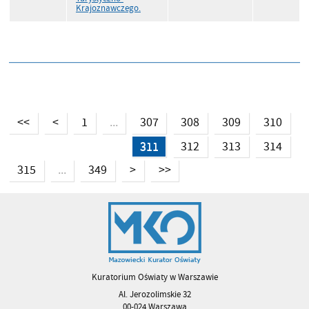
Krajoznawczego.
<<
<
1
307
308
309
310
...
311
312
313
314
315
349
>
>>
...
Kuratorium Oświaty w Warszawie
Al. Jerozolimskie 32
00-024 Warszawa