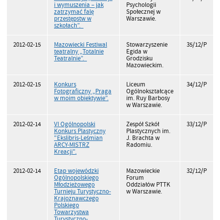
i wymuszenia – jak
Psychologii
zatrzymać falę
Społecznej w
przestępstw w
Warszawie.
szkołach”.
2012-02-15
Mazowiecki Festiwal
Stowarzyszenie
35/12/P
teatralny „Totalnie
Egida w
Teatralnie”.
Grodzisku
Mazowieckim.
2012-02-15
Konkurs
Liceum
34/12/P
Fotograficzny „Praga
Ogólnokształcące
w moim obiektywie”.
im. Ruy Barbosy
w Warszawie.
2012-02-14
VI Ogólnopolski
Zespół Szkół
33/12/P
Konkurs Plastyczny
Plastycznych im.
"Ekslibris-Leśmian
J. Brachta w
ARCY-MISTRZ
Radomiu.
Kreacji".
2012-02-14
Etap wojewódzki
Mazowieckie
32/12/P
Ogólnopolskiego
Forum
Młodzieżowego
Oddziałów PTTK
Turnieju Turystyczno-
w Warszawie.
Krajoznawczego
Polskiego
Towarzystwa
Turystyczno-