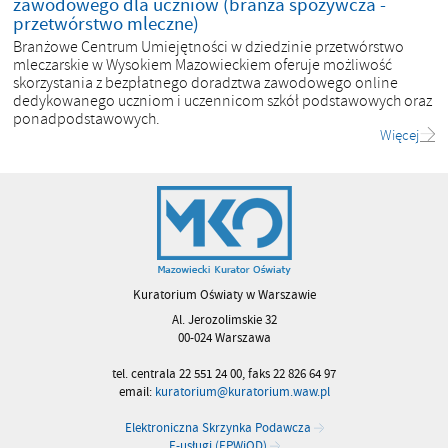
zawodowego dla uczniów (branża spożywcza -
przetwórstwo mleczne)
Branżowe Centrum Umiejętności w dziedzinie przetwórstwo
mleczarskie w Wysokiem Mazowieckiem oferuje możliwość
skorzystania z bezpłatnego doradztwa zawodowego online
dedykowanego uczniom i uczennicom szkół podstawowych oraz
ponadpodstawowych.
Więcej
Kuratorium Oświaty w Warszawie
Al. Jerozolimskie 32
00-024 Warszawa
tel. centrala 22 551 24 00, faks 22 826 64 97
email:
kuratorium@kuratorium.waw.pl
Elektroniczna Skrzynka Podawcza
E-usługi (EPWiOD)