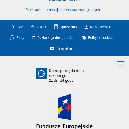
Publikacja informacji podmiotów zewnętrznych
BIP
RODO
Ogłoszenia
Mapa serwisu
Bazy
Deklaracja dostępności
Polityka cookies
Newsletter
Do rozpoczęcia roku
szkolnego:
21
dni
14
godzin