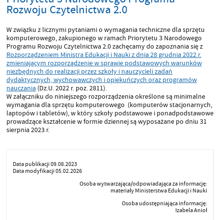
Rozwoju Czytelnictwa 2.0
W związku z licznymi pytaniami o wymagania techniczne dla sprzętu
komputerowego, zakupionego w ramach Priorytetu 3 Narodowego
Programu Rozwoju Czytelnictwa 2.0 zachęcamy do zapoznania się z
Rozporządzeniem Ministra Edukacji i Nauki z dnia 28 grudnia 2022 r.
zmieniającym rozporządzenie w sprawie podstawowych warunków
niezbędnych do realizacji przez szkoły i nauczycieli zadań
dydaktycznych, wychowawczych i opiekuńczych oraz programów
nauczania
(Dz.U. 2022 r. poz. 2811).
W załączniku do niniejszego rozporządzenia określone są minimalne
wymagania dla sprzętu komputerowego (komputerów stacjonarnych,
laptopów i tabletów), w który szkoły podstawowe i ponadpodstawowe
prowadzące kształcenie w formie dziennej są wyposażane po dniu 31
sierpnia 2023 r.
Data publikacji 09.08.2023
Data modyfikacji 05.02.2026
Osoba wytwarzająca/odpowiadająca za informację:
materiały Ministerstwa Edukacji i Nauki
Osoba udostępniająca informację:
Izabela Anioł