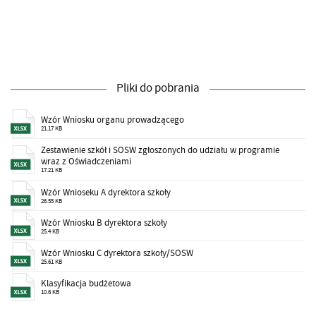
Pliki do pobrania
Wzór Wniosku organu prowadzącego
21.17 KB
Zestawienie szkół i SOSW zgłoszonych do udziału w programie
wraz z Oświadczeniami
17.21 KB
Wzór Wnioseku A dyrektora szkoły
26.55 KB
Wzór Wniosku B dyrektora szkoły
25.4 KB
Wzór Wniosku C dyrektora szkoły/SOSW
25.61 KB
Klasyfikacja budżetowa
10.6 KB