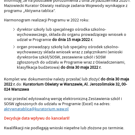
informuję, że na podstawie porozumienia z dnia 26 października 2020 r.
Mazowiecki Kurator Oświaty realizuje zadania Wojewody wynikające z
programu „Aktywna tablica”.
Harmonogram realizacji Programu w 2022 roku:
dyrektor szkoły lub specjalnego ośrodka szkolno-
wychowawczego, składa do organu prowadzącego wniosek o
udział w Programie
do dnia
15 maja 2022 r.
organ prowadzący szkołę lub specjalny ośrodek szkolno-
wychowawczy składa wniosek wraz z załącznikami (wnioski
dyrektorów szkół/SOSW, zestawienie szkół i SOSW
zgłoszonych do udziału w Programie wraz z Oświadczeniami,
klasyfikacja budżetowa)
do dnia 30 maja 2022 r.
Komplet ww. dokumentów należy przesłać lub złożyć
do dnia 30 maja
2022 r.
do:
Kuratorium Oświaty w Warszawie, Al. Jerozolimskie 32, 00-
024 Warszawa
oraz przesłać edytowalną wersję elektroniczną Zestawienia szkół i
SOSW zgłoszonych do udziału w Programie (Excel) na adres:
aktywnatablica@kuratorium.waw.pl
Decyduje data wpływu do kancelarii!
Kwalifikacji nie podlegają wnioski niepełne lub złożone po terminie.