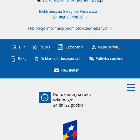
email:
kuratorium@kuratorium.waw.pl
Elektroniczna Skrzynka Podawcza
E-usługi (EPWiOD)
Publikacja informacji podmiotów zewnętrznych
BIP
RODO
Ogłoszenia
Mapa serwisu
Bazy
Deklaracja dostępności
Polityka cookies
Newsletter
Do rozpoczęcia roku
szkolnego:
24
dni
22
godzin