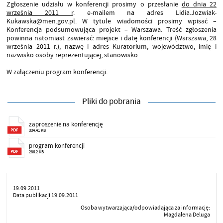
Zgłoszenie udziału w konferencji prosimy o przesłanie
do dnia 22
września 2011 r
. e-mailem na adres Lidia.Jozwiak-
Kukawska@men.gov.pl. W tytule wiadomości prosimy wpisać –
Konferencja podsumowująca projekt – Warszawa. Treść zgłoszenia
powinna natomiast zawierać: miejsce i datę konferencji (Warszawa, 28
września 2011 r.), nazwę i adres Kuratorium, województwo, imię i
nazwisko osoby reprezentującej, stanowisko.
W załączeniu program konferencji.
Pliki do pobrania
zaproszenie na konferencję
334.41 KB
program konferencji
286.2 KB
19.09.2011
Data publikacji 19.09.2011
Osoba wytwarzająca/odpowiadająca za informację:
Magdalena Deluga