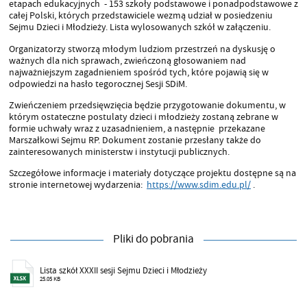
etapach edukacyjnych - 153 szkoły podstawowe i ponadpodstawowe z
całej Polski, których przedstawiciele wezmą udział w posiedzeniu
Sejmu Dzieci i Młodzieży. Lista wylosowanych szkół w załączeniu.
Organizatorzy stworzą młodym ludziom przestrzeń na dyskusję o
ważnych dla nich sprawach, zwieńczoną głosowaniem nad
najważniejszym zagadnieniem spośród tych, które pojawią się w
odpowiedzi na hasło tegorocznej Sesji SDiM.
Zwieńczeniem przedsięwzięcia będzie przygotowanie dokumentu, w
którym ostateczne postulaty dzieci i młodzieży zostaną zebrane w
formie uchwały wraz z uzasadnieniem, a następnie przekazane
Marszałkowi Sejmu RP. Dokument zostanie przesłany także do
zainteresowanych ministerstw i instytucji publicznych.
Szczegółowe informacje i materiały dotyczące projektu dostępne są na
stronie internetowej wydarzenia:
https://www.sdim.edu.pl/
.
Pliki do pobrania
Lista szkół XXXII sesji Sejmu Dzieci i Młodzieży
25.05 KB