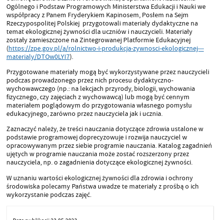
Ogólnego i Podstaw Programowych Ministerstwa Edukacji i Nauki we
współpracy z Panem Fryderykiem Kapinosem, Posłem na Sejm
Rzeczypospolitej Polskiej p
rzygotowali materiały dydaktyczne na
temat ekologicznej żywności dla uczniów i nauczycieli. Materiały
zostały zamieszczone na Zintegrowanej Platformie Edukacyjnej
(
https://zpe.gov.pl/a/rolnictwo-i-produkcja-zywnosci-ekologicznej---
materialy/DTOw0LYI7
).
Przygotowane materiały mogą być wykorzystywane przez nauczycieli
podczas prowadzonego przez nich procesu dydaktyczno-
wychowawczego (np.: na lekcjach przyrody, biologii, wychowania
fizycznego, czy zajęciach z wychowawcą) lub mogą być cennym
materiałem poglądowym do przygotowania własnego pomysłu
edukacyjnego, zarówno przez nauczyciela jak i ucznia.
Zaznaczyć należy, że treści nauczania dotyczące zdrowia ustalone w
podstawie programowej doprecyzowuje i rozwija nauczyciel w
opracowywanym przez siebie programie nauczania. Katalog zagadnień
ujętych w programie nauczania może zostać rozszerzony przez
nauczyciela, np. o zagadnienia dotyczące ekologicznej żywności.
W uznaniu wartości ekologicznej żywności dla zdrowia i ochrony
środowiska polecamy Państwa uwadze te materiały z prośbą o ich
wykorzystanie podczas zajęć.