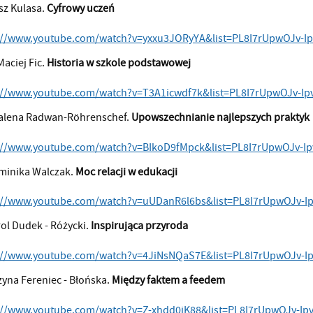
z Kulasa.
Cyfrowy uczeń
://www.youtube.com/watch?v=yxxu3JORyYA&list=PL8I7rUpwOJv-
Maciej Fic.
Historia w szkole podstawowej
://www.youtube.com/watch?v=T3A1icwdf7k&list=PL8I7rUpwOJv-
lena Radwan-Röhrenschef.
Upowszechnianie najlepszych praktyk
://www.youtube.com/watch?v=BIkoD9fMpck&list=PL8I7rUpwOJv-
minika Walczak.
Moc relacji w edukacji
://www.youtube.com/watch?v=uUDanR6l6bs&list=PL8I7rUpwOJv-
rol Dudek - Różycki.
Inspirująca przyroda
://www.youtube.com/watch?v=4JiNsNQaS7E&list=PL8I7rUpwOJv-
zyna Fereniec - Błońska.
Między faktem a feedem
://www.youtube.com/watch?v=Z-xhdd0iK88&list=PL8I7rUpwOJv-I