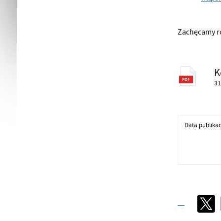
Zachęcamy ró
K
31
Data publikac