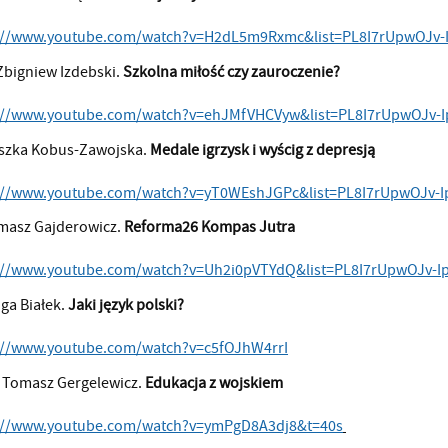
://www.youtube.com/watch?v=H2dL5m9Rxmc&list=PL8I7rUpwOJv
 Zbigniew Izdebski.
Szkolna miłość czy zauroczenie?
://www.youtube.com/watch?v=ehJMfVHCVyw&list=PL8I7rUpwOJv-
szka Kobus-Zawojska.
Medale igrzysk i wyścig z depresją
://www.youtube.com/watch?v=yT0WEshJGPc&list=PL8I7rUpwOJv-
masz Gajderowicz.
Reforma26 Kompas Jutra
://www.youtube.com/watch?v=Uh2i0pVTYdQ&list=PL8I7rUpwOJv-
nga Białek.
Jaki język polski?
://www.youtube.com/watch?v=c5fOJhW4rrI
r Tomasz Gergelewicz.
Edukacja z wojskiem
://www.youtube.com/watch?v=ymPgD8A3dj8&t=40s