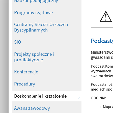
Nadzór pedagogiczny
Programy rządowe
Centralny Rejestr Orzeczeń
Dyscyplinarnych
Podcast
SIO
Ministerstwo
Projekty społeczne i
gwiazdami s
profilaktyczne
Podcast Komp
wyzwaniach, p
Konferencje
swoimi doświ
Procedury
Podcast możn
mediach spo
Doskonalenie i kształcenie
ODCINKI:
Maja 
Awans zawodowy