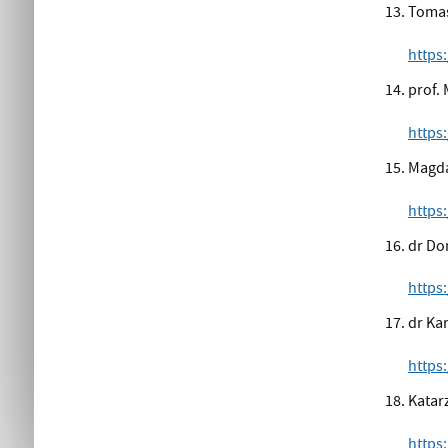
Tomas
https
prof. 
https
Magda
https
dr Do
https
dr Ka
https
Katar
https