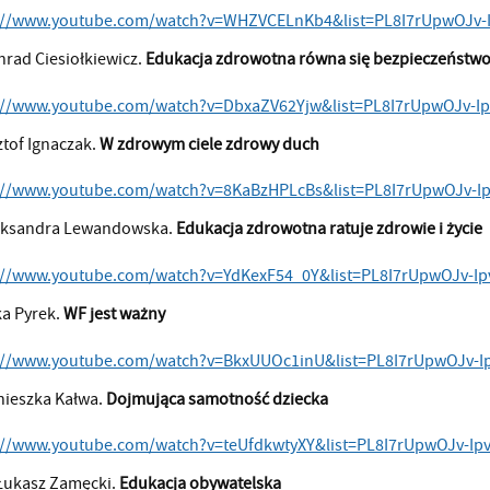
://www.youtube.com/watch?v=WHZVCELnKb4&list=PL8I7rUpwOJv
nrad Ciesiołkiewicz.
Edukacja zdrowotna równa się bezpieczeństwo 
://www.youtube.com/watch?v=DbxaZV62Yjw&list=PL8I7rUpwOJv-
ztof Ignaczak.
W zdrowym ciele zdrowy duch
://www.youtube.com/watch?v=8KaBzHPLcBs&list=PL8I7rUpwOJv-
eksandra Lewandowska.
Edukacja zdrowotna ratuje zdrowie i życie
://www.youtube.com/watch?v=YdKexF54_0Y&list=PL8I7rUpwOJv-
a Pyrek.
WF jest ważny
://www.youtube.com/watch?v=BkxUUOc1inU&list=PL8I7rUpwOJv-
nieszka Kałwa.
Dojmująca samotność dziecka
://www.youtube.com/watch?v=teUfdkwtyXY&list=PL8I7rUpwOJv-I
 Łukasz Zamęcki.
Edukacja obywatelska