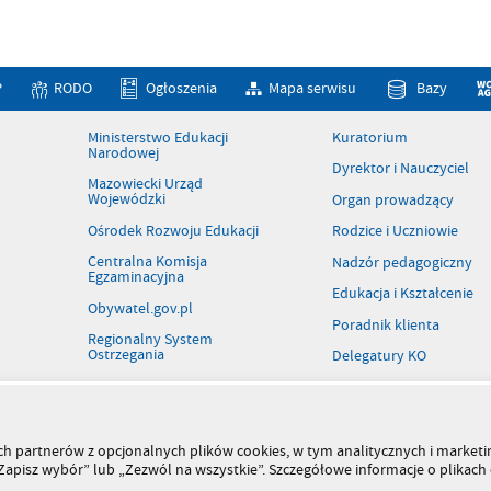
P
RODO
Ogłoszenia
Mapa serwisu
Bazy
Ministerstwo Edukacji
Kuratorium
Narodowej
Dyrektor i Nauczyciel
Mazowiecki Urząd
Wojewódzki
Organ prowadzący
Ośrodek Rozwoju Edukacji
Rodzice i Uczniowie
Centralna Komisja
Nadzór pedagogiczny
Egzaminacyjna
Edukacja i Kształcenie
Obywatel.gov.pl
Poradnik klienta
Regionalny System
Ostrzegania
Delegatury KO
Patronaty
Rejestr szkół i placówek
Wolne stanowiska pracy
szych partnerów z opcjonalnych plików cookies, w tym analitycznych i marke
 „Zapisz wybór” lub „Zezwól na wszystkie”. Szczegółowe informacje o plikac
Kiermasz książek