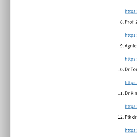
https
Prof.
https
Agnie
https
Dr To
https
Dr Ki
https
Płk d
https