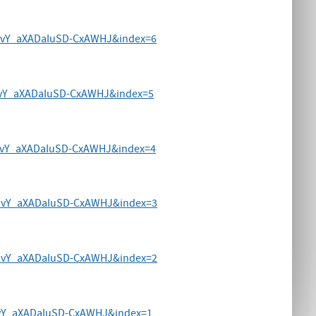
IpvY_aXADaIuSD-CxAWHJ&index=6
IpvY_aXADaIuSD-CxAWHJ&index=5
IpvY_aXADaIuSD-CxAWHJ&index=4
IpvY_aXADaIuSD-CxAWHJ&index=3
IpvY_aXADaIuSD-CxAWHJ&index=2
pvY_aXADaIuSD-CxAWHJ&index=1