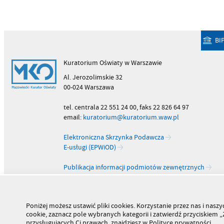
BI
Kuratorium Oświaty w Warszawie
Al. Jerozolimskie 32
00-024 Warszawa
tel. centrala 22 551 24 00, faks 22 826 64 97
email:
kuratorium@kuratorium.waw.pl
Elektroniczna Skrzynka Podawcza
E-usługi (EPWiOD)
Publikacja informacji podmiotów zewnętrznych
Poniżej możesz ustawić pliki cookies. Korzystanie przez nas i na
cookie, zaznacz pole wybranych kategorii i zatwierdź przyciskiem
przysługujących Ci prawach, znajdziesz w Polityce prywatności.