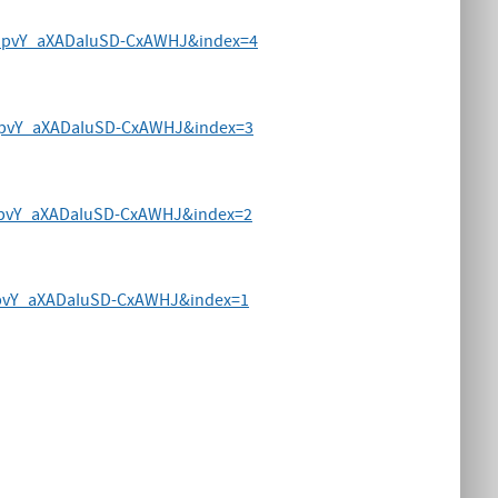
-IpvY_aXADaIuSD-CxAWHJ&index=4
IpvY_aXADaIuSD-CxAWHJ&index=3
IpvY_aXADaIuSD-CxAWHJ&index=2
IpvY_aXADaIuSD-CxAWHJ&index=1