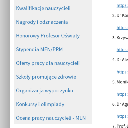
https
Kwalifikacje nauczycieli
Dr Ko
Nagrody i odznaczenia
https
Honorowy Profesor Oświaty
Krzys
Stypendia MEN/PRM
https
Dr Al
Oferty pracy dla nauczycieli
https
Szkoły promujące zdrowie
Monik
Organizacja wypoczynku
https
Konkursy i olimpiady
Dr Ag
https
Ocena pracy nauczycieli - MEN
Prof.