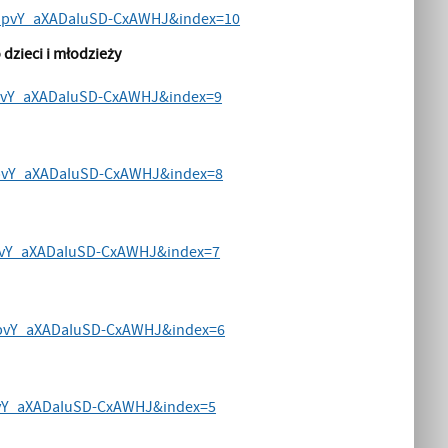
-IpvY_aXADaIuSD-CxAWHJ&index=10
dzieci i młodzieży
IpvY_aXADaIuSD-CxAWHJ&index=9
IpvY_aXADaIuSD-CxAWHJ&index=8
IpvY_aXADaIuSD-CxAWHJ&index=7
IpvY_aXADaIuSD-CxAWHJ&index=6
pvY_aXADaIuSD-CxAWHJ&index=5