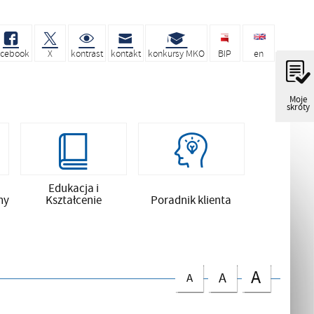
acebook
X
kontrast
kontakt
konkursy MKO
BIP
en
Moje
skróty
Edukacja i
ny
Kształcenie
Poradnik klienta
A
A
A