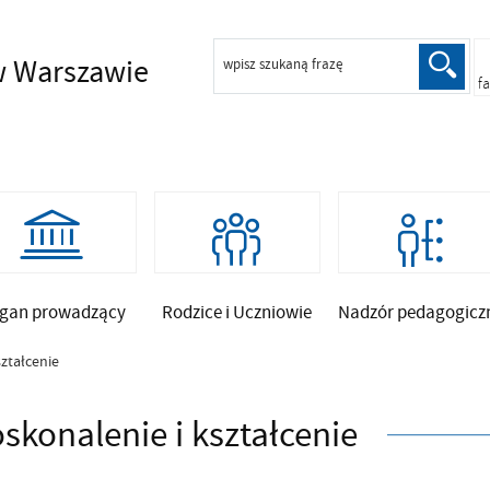
 Warszawie
wpisz szukaną frazę
f
gan prowadzący
Rodzice i Uczniowie
Nadzór pedagogicz
ształcenie
skonalenie i kształcenie