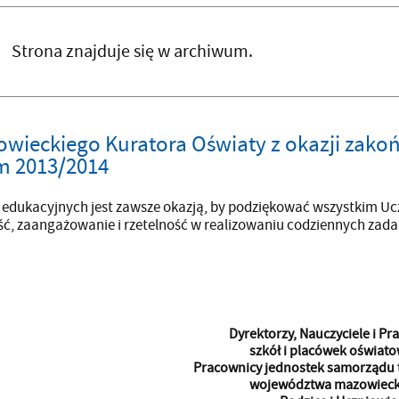
Strona znajduje się w archiwum.
owieckiego Kuratora Oświaty z okazji zako
m 2013/2014
ć edukacyjnych jest zawsze okazją, by podziękować wszystkim 
ć, zaangażowanie i rzetelność w realizowaniu codziennych zadań 
Dyrektorzy, Nauczyciele i P
szkół i placówek oświat
Pracownicy jednostek samorządu 
województwa mazowieck