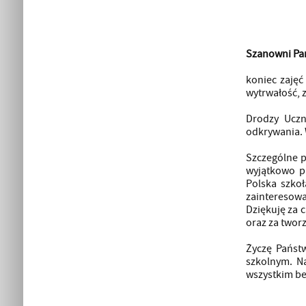
Szanowni Pa
koniec zaję
wytrwałość, 
Drodzy Uczn
odkrywania. 
Szczególne p
wyjątkowo p
Polska szkoł
zainteresowa
Dziękuję za 
oraz za tworz
Życzę Państ
szkolnym. Na
wszystkim be