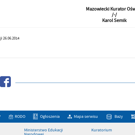
Mazowiecki Kurator Ośw
/-/
Karol Semik
ji 26.06.2014
P
RODO
Ogłoszenia
Mapa serwisu
Bazy
Ministerstwo Edukacji
Kuratorium
Narodowej