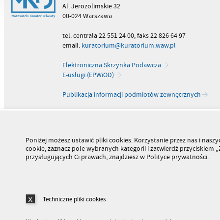
Al. Jerozolimskie 32
00-024 Warszawa
tel. centrala 22 551 24 00, faks 22 826 64 97
email:
kuratorium@kuratorium.waw.pl
Elektroniczna Skrzynka Podawcza
E-usługi (EPWiOD)
Publikacja informacji podmiotów zewnętrznych
Poniżej możesz ustawić pliki cookies. Korzystanie przez nas i na
cookie, zaznacz pole wybranych kategorii i zatwierdź przyciskiem
przysługujących Ci prawach, znajdziesz w Polityce prywatności.
Techniczne pliki cookies