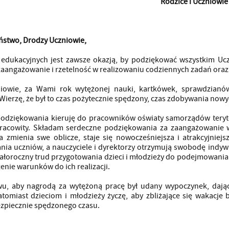
Rodzice i Uczniowie
ństwo, Drodzy Uczniowie,
ć edukacyjnych jest zawsze okazją, by podziękować wszystkim U
zaangażowanie i rzetelność w realizowaniu codziennych zadań oraz 
iowie, za Wami rok wytężonej nauki, kartkówek, sprawdzianów
Wierzę, że był to czas pożytecznie spędzony, czas zdobywania nowy
odziękowania kieruję do pracowników oświaty samorządów terytoria
racowity. Składam serdeczne podziękowania za zaangażowanie w 
a zmienia swe oblicze, staje się nowocześniejsza i atrakcyjniejs
nia uczniów, a nauczyciele i dyrektorzy otrzymują swobodę indy
całoroczny trud przygotowania dzieci i młodzieży do podejmowania
enie warunków do ich realizacji.
wu, aby nagrodą za wytężoną pracę był udany wypoczynek, dają
tomiast dzieciom i młodzieży życzę, aby zbliżające się wakacje
zpiecznie spędzonego czasu.