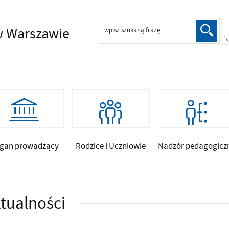
 Warszawie
wpisz szukaną frazę
f
gan prowadzący
Rodzice i Uczniowie
Nadzór pedagogicz
tualności