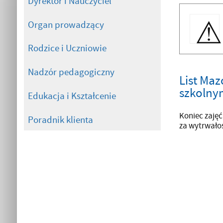
Dyrektor i Nauczyciel
Organ prowadzący
Rodzice i Uczniowie
Nadzór pedagogiczny
List Maz
szkolny
Edukacja i Kształcenie
Koniec zaję
Poradnik klienta
za wytrwałoś