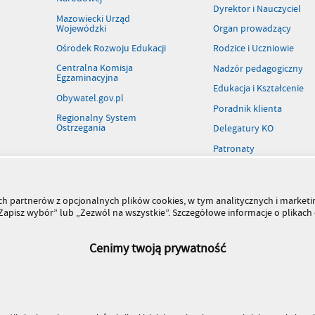
Dyrektor i Nauczyciel
Mazowiecki Urząd
Wojewódzki
Organ prowadzący
Ośrodek Rozwoju Edukacji
Rodzice i Uczniowie
Centralna Komisja
Nadzór pedagogiczny
Egzaminacyjna
Edukacja i Kształcenie
Obywatel.gov.pl
Poradnik klienta
Regionalny System
Ostrzegania
Delegatury KO
Patronaty
Rejestr szkół i placówek
Wolne stanowiska pracy
szych partnerów z opcjonalnych plików cookies, w tym analitycznych i marke
Kiermasz książek
 „Zapisz wybór” lub „Zezwól na wszystkie”. Szczegółowe informacje o plikac
Cenimy twoją prywatność