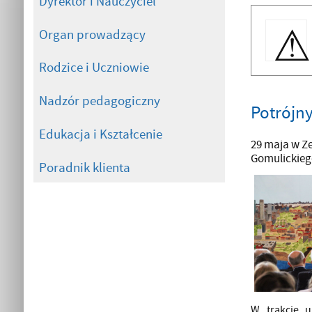
Dyrektor i Nauczyciel
Organ prowadzący
Rodzice i Uczniowie
Nadzór pedagogiczny
Potrójny
Edukacja i Kształcenie
29 maja w Ze
Gomulickieg
Poradnik klienta
W trakcie u