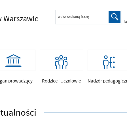
 Warszawie
wpisz szukaną frazę
f
gan prowadzący
Rodzice i Uczniowie
Nadzór pedagogicz
tualności