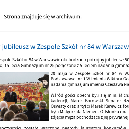
Strona znajduje się w archiwum.
 jubileusz w Zespole Szkół nr 84 w Warszaw
spole Szkół nr 84 w Warszawie obchodzono potrójny jubileusz: 50
o, 15-lecia Gimnazjum nr 25 połączone z 5-leciem nadania gimn
29 maja w Zespole Szkół nr 84 w War
Podstawowej nr 168 imienia Wiktora Gom
nadania gimnazjum imienia Czesława N
Wśród gości obecni byli się m.in. Mic
kadencji, Marek Borowski Senator Rze
Oświaty oraz artyści Marek Karewicz fo
była Małgorzata Niemen. Odsłoniła ona
zdjęcia męża pochodzące z jej prywatnej 
roczystości zostały wręczone nagrody laureatom konkursów, d