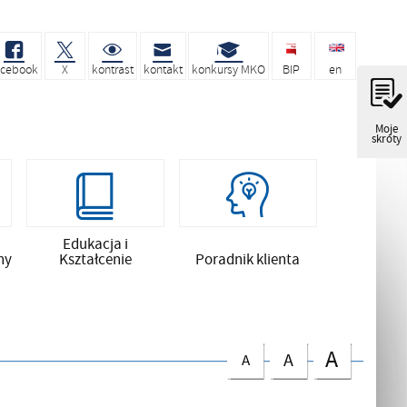
acebook
X
kontrast
kontakt
konkursy MKO
BIP
en
Moje
skróty
Edukacja i
ny
Kształcenie
Poradnik klienta
A
A
A