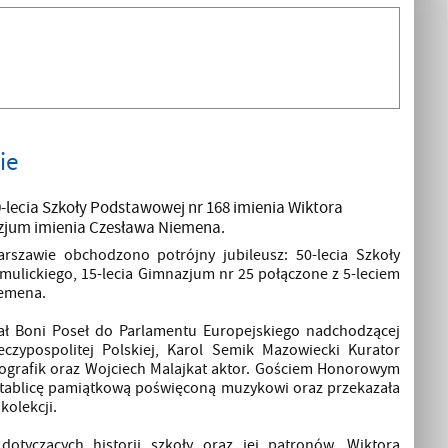
ie
-lecia Szkoły Podstawowej nr 168 imienia Wiktora
azjum imienia Czesława Niemena.
szawie obchodzono potrójny jubileusz: 50-lecia Szkoły
ulickiego, 15-lecia Gimnazjum nr 25 połączone z 5-leciem
iemena.
hał Boni Poseł do Parlamentu Europejskiego nadchodzącej
czypospolitej Polskiej, Karol Semik Mazowiecki Kurator
tografik oraz Wojciech Malajkat aktor. Gościem Honorowym
 tablicę pamiątkową poświęconą muzykowi oraz przekazała
kolekcji.
otyczących historii szkoły oraz jej patronów, Wiktora