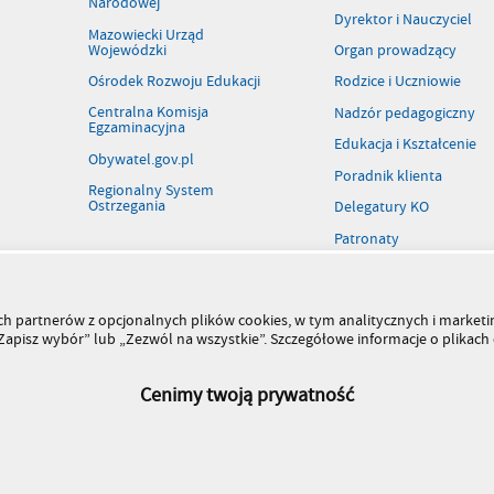
Narodowej
Dyrektor i Nauczyciel
Mazowiecki Urząd
Wojewódzki
Organ prowadzący
Ośrodek Rozwoju Edukacji
Rodzice i Uczniowie
Centralna Komisja
Nadzór pedagogiczny
Egzaminacyjna
Edukacja i Kształcenie
Obywatel.gov.pl
Poradnik klienta
Regionalny System
Ostrzegania
Delegatury KO
Patronaty
Rejestr szkół i placówek
Wolne stanowiska pracy
szych partnerów z opcjonalnych plików cookies, w tym analitycznych i marke
Kiermasz książek
 „Zapisz wybór” lub „Zezwól na wszystkie”. Szczegółowe informacje o plikac
Cenimy twoją prywatność