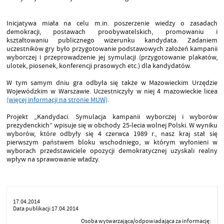
Inicjatywa miała na celu m.in. poszerzenie wiedzy o zasadach
demokracji, postawach proobywatelskich, promowaniu i
kształtowaniu publicznego wizerunku kandydata. Zadaniem
uczestników gry było przygotowanie podstawowych założeń kampanii
wyborczej i przeprowadzenie jej symulacji (przygotowanie plakatów,
ulotek, piosenek, konferencji prasowych etc.) dla kandydatów.
W tym samym dniu gra odbyła się także w Mazowieckim Urzędzie
Wojewódzkim w Warszawie. Uczestniczyły w niej 4 mazowieckie licea
(więcej informacji na stronie MUW)
.
Projekt „Kandydaci. Symulacja kampanii wyborczej i wyborów
prezydenckich” wpisuje się w obchody 25-lecia wolnej Polski. W wyniku
wyborów, które odbyły się 4 czerwca 1989 r., nasz kraj stał się
pierwszym państwem bloku wschodniego, w którym wyłonieni w
wyborach przedstawiciele opozycji demokratycznej uzyskali realny
wpływ na sprawowanie władzy.
17.04.2014
Data publikacji 17.04.2014
Osoba wytwarzająca/odpowiadająca za informację: