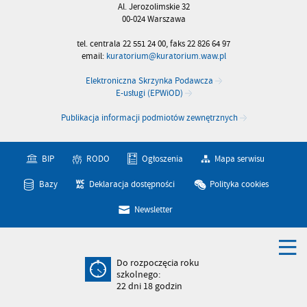
Al. Jerozolimskie 32
00-024 Warszawa
tel. centrala 22 551 24 00, faks 22 826 64 97
email:
kuratorium@kuratorium.waw.pl
Elektroniczna Skrzynka Podawcza
E-usługi (EPWiOD)
Publikacja informacji podmiotów zewnętrznych
BIP
RODO
Ogłoszenia
Mapa serwisu
Bazy
Deklaracja dostępności
Polityka cookies
Newsletter
Do rozpoczęcia roku
szkolnego:
22
dni
18
godzin