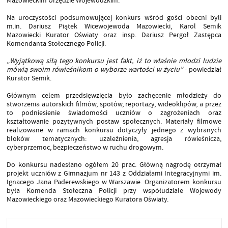
Mazowieckim Urzędzie Wojewódzkim.
Na uroczystości podsumowującej konkurs wśród gości obecni byli
m.in. Dariusz Piątek Wicewojewoda Mazowiecki, Karol Semik
Mazowiecki Kurator Oświaty oraz insp. Dariusz Pergoł Zastępca
Komendanta Stołecznego Policji.
„Wyjątkową siłą tego konkursu jest fakt, iż to właśnie młodzi ludzie
mówią swoim rówieśnikom o wyborze wartości w życiu”
- powiedział
Kurator Semik.
Głównym celem przedsięwzięcia było zachęcenie młodzieży do
stworzenia autorskich filmów, spotów, reportaży, wideoklipów, a przez
to podniesienie świadomości uczniów o zagrożeniach oraz
kształtowanie pozytywnych postaw społecznych. Materiały filmowe
realizowane w ramach konkursu dotyczyły jednego z wybranych
bloków tematycznych: uzależnienia, agresja rówieśnicza,
cyberprzemoc, bezpieczeństwo w ruchu drogowym.
Do konkursu nadesłano ogółem 20 prac. Główną nagrodę otrzymał
projekt uczniów z Gimnazjum nr 143 z Oddziałami Integracyjnymi im.
Ignacego Jana Paderewskiego w Warszawie. Organizatorem konkursu
była Komenda Stołeczna Policji przy współudziale Wojewody
Mazowieckiego oraz Mazowieckiego Kuratora Oświaty.