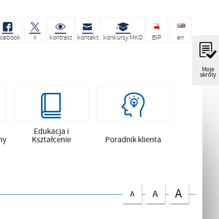
acebook
X
kontrast
kontakt
konkursy MKO
BIP
en
Moje
skróty
Edukacja i
ny
Kształcenie
Poradnik klienta
A
A
A