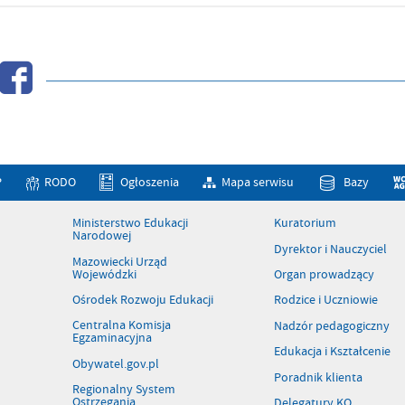
P
RODO
Ogłoszenia
Mapa serwisu
Bazy
Ministerstwo Edukacji
Kuratorium
Narodowej
Dyrektor i Nauczyciel
Mazowiecki Urząd
Wojewódzki
Organ prowadzący
Ośrodek Rozwoju Edukacji
Rodzice i Uczniowie
Centralna Komisja
Nadzór pedagogiczny
Egzaminacyjna
Edukacja i Kształcenie
Obywatel.gov.pl
Poradnik klienta
Regionalny System
Ostrzegania
Delegatury KO