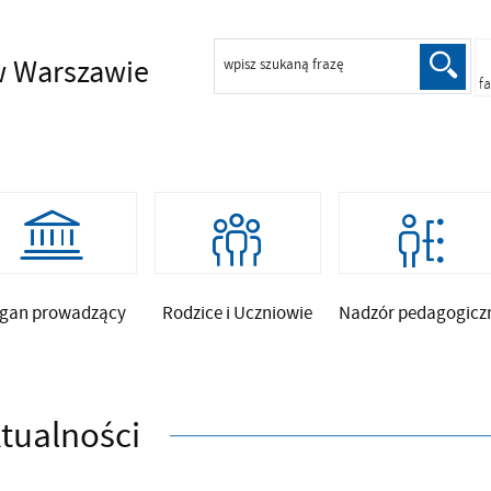
 Warszawie
wpisz szukaną frazę
f
gan prowadzący
Rodzice i Uczniowie
Nadzór pedagogicz
tualności