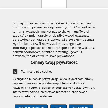
Poniżej możesz ustawić pliki cookies. Korzystanie przez
nas i naszych partnerów z opcjonalnych plików cookies, w
tym analitycznych i marketingowych, wymaga Twojej
zgody. Aby zmienić preferencje plików cookie, zaznacz
pole wybranych kategorii i zatwierdź przyciskiem „Zapisz
wybór” lub „Zezwól na wszystkie”. Szczegółowe
informacje o plikach cookies oraz sposobie przetwarzania
danych osobowych, a także o przysługujących Ci
prawach, znajdziesz w Polityce prywatności.
Cenimy twoją prywatność
Techniczne pliki cookies
Niezbędne pliki cookie przyczyniają się do użyteczności strony
poprzez umożliwianie podstawowych funkcji takich jak
nawigacja na stronie i dostęp do bezpiecznych obszarów strony
internetowej. Strona internetowa nie może funkcjonować
poprawnie bez tych ciasteczek.
Stronę odwiedziło 179 503 770 osób
© Kuratorium Oświaty w Warszawie