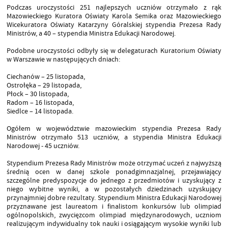
Podczas uroczystości 251 najlepszych uczniów otrzymało z rąk
Mazowieckiego Kuratora Oświaty Karola Semika oraz Mazowieckiego
Wicekuratora Oświaty Katarzyny Góralskiej stypendia Prezesa Rady
Ministrów, a 40 – stypendia Ministra Edukacji Narodowej.
Podobne uroczystości odbyły się w delegaturach Kuratorium Oświaty
w Warszawie w następujących dniach:
Ciechanów – 25 listopada,
Ostrołęka – 29 listopada,
Płock – 30 listopada,
Radom – 16 listopada,
Siedlce – 14 listopada.
Ogółem w województwie mazowieckim stypendia Prezesa Rady
Ministrów otrzymało 513 uczniów, a stypendia Ministra Edukacji
Narodowej - 45 uczniów.
Stypendium Prezesa Rady Ministrów może otrzymać uczeń z najwyższą
średnią ocen w danej szkole ponadgimnazjalnej, przejawiający
szczególne predyspozycje do jednego z przedmiotów i uzyskujący z
niego wybitne wyniki, a w pozostałych dziedzinach uzyskujący
przynajmniej dobre rezultaty. Stypendium Ministra Edukacji Narodowej
przyznawane jest laureatom i finalistom konkursów lub olimpiad
ogólnopolskich, zwycięzcom olimpiad międzynarodowych, uczniom
realizującym indywidualny tok nauki i osiągającym wysokie wyniki lub