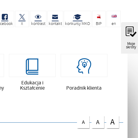
acebook
X
kontrast
kontakt
konkursy MKO
BIP
en
Moje
skróty
Edukacja i
ny
Kształcenie
Poradnik klienta
A
A
A