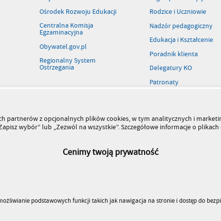
Ośrodek Rozwoju Edukacji
Rodzice i Uczniowie
Centralna Komisja
Nadzór pedagogiczny
Egzaminacyjna
Edukacja i Kształcenie
Obywatel.gov.pl
Poradnik klienta
Regionalny System
Ostrzegania
Delegatury KO
Patronaty
Rejestr szkół i placówek
Wolne stanowiska pracy
szych partnerów z opcjonalnych plików cookies, w tym analitycznych i marke
Kiermasz książek
 „Zapisz wybór” lub „Zezwól na wszystkie”. Szczegółowe informacje o plikac
Cenimy twoją prywatność
umożliwianie podstawowych funkcji takich jak nawigacja na stronie i dostęp do bez