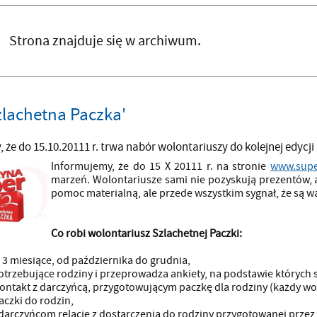
Strona znajduje się w archiwum.
zlachetna Paczka'
 że do 15.10.20111 r. trwa nabór wolontariuszy do kolejnej edycji 
Informujemy, że do 15 X 20111 r. na stronie
www.supe
marzeń. Wolontariusze sami nie pozyskują prezentów, a
pomoc materialną, ale przede wszystkim sygnał, że są w
Co robi wolontariusz Szlachetnej Paczki:
z 3 miesiące, od października do grudnia,
otrzebujące rodziny i przeprowadza ankiety, na podstawie których 
kontakt z darczyńcą, przygotowującym paczkę dla rodziny (każdy wol
aczki do rodzin,
 darczyńcom relację z dostarczenia do rodziny przygotowanej przez 