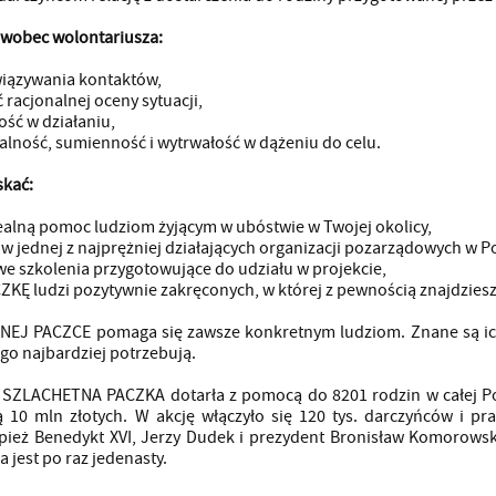
 wobec wolontariusza:
wiązywania kontaktów,
 racjonalnej oceny sytuacji,
ość w działaniu,
alność, sumienność i wytrwałość w dążeniu do celu.
skać:
realną pomoc ludziom żyjącym w ubóstwie w Twojej okolicy,
 w jednej z najprężniej działających organizacji pozarządowych w P
e szkolenia przygotowujące do udziału w projekcie,
ZKĘ ludzi pozytywnie zakręconych, w której z pewnością znajdziesz 
J PACZCE pomaga się zawsze konkretnym ludziom. Znane są ich imi
o najbardziej potrzebują.
SZLACHETNA PACZKA dotarła z pomocą do 8201 rodzin w całej Pol
10 mln złotych. W akcję włączyło się 120 tys. darczyńców i pra
pież Benedykt XVI, Jerzy Dudek i prezydent Bronisław Komorowski
 jest po raz jedenasty.