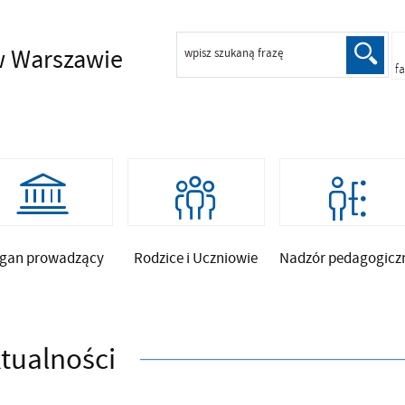
 Warszawie
wpisz szukaną frazę
f
gan prowadzący
Rodzice i Uczniowie
Nadzór pedagogicz
tualności