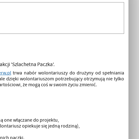
akcji 'Szlachetna Paczka'.
rw.pl
trwa nabór wolontariuszy do drużyny od spełniania
le dzięki wolontariuszom potrzebujący otrzymują nie tylko
artościowi, że mogą coś w swoim życiu zmienić.
są one włączane do projektu,
ontariusz opiekuje się jedną rodziną),
nich paczki.