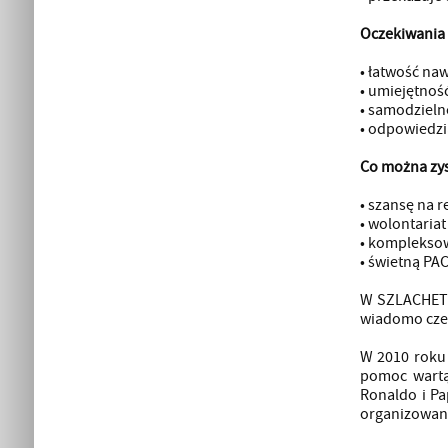
Oczekiwania
• łatwość na
• umiejętność
• samodzieln
• odpowiedzi
Co można zy
• szansę na 
• wolontariat
• kompleksow
• świetną PAC
W SZLACHETNE
wiadomo czeg
W 2010 roku 
pomoc wartą 
Ronaldo i Pa
organizowana