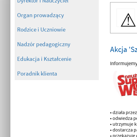
Dyrektor i Nauczyciel
Organ prowadzący
Rodzice i Uczniowie
Nadzór pedagogiczny
Akcja 'S
Edukacja i Kształcenie
Informujemy,
Poradnik klienta
• działa prze
• odwiedza p
• utrzymuje 
• dostarcza p
• przekazuje