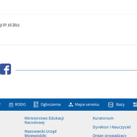
ji 07.10.2011
P
RODO
Ogłoszenia
Mapa serwisu
Bazy
Ministerstwo Edukacji
Kuratorium
Narodowej
Dyrektor i Nauczyciel
Mazowiecki Urząd
Wojewódzki
Organ prowadzący