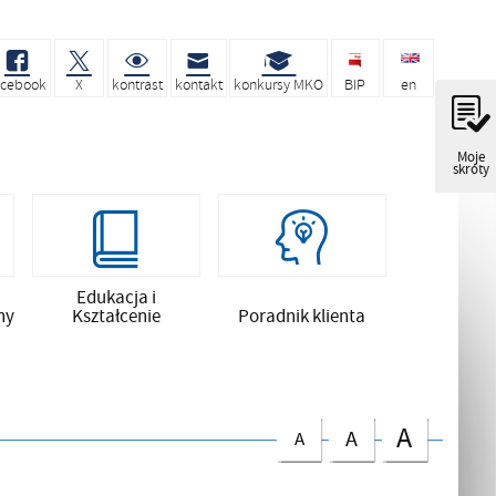
acebook
X
kontrast
kontakt
konkursy MKO
BIP
en
Moje
skróty
Edukacja i
ny
Kształcenie
Poradnik klienta
A
A
A