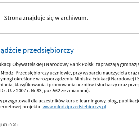
Strona znajduje się w archiwum.
ądźcie przedsiębiorczy
acji Obywatelskiej i Narodowy Bank Polski zapraszają gimnazja
Młodzi Przedsiębiorczy uczniowie, przy wsparciu nauczyciela oraz
wymogi określone w rozporządzeniu Ministra Edukacji Narodowej i 
iania, klasyfikowania i promowania uczniów i słuchaczy oraz pr
Dz. U. z 2007 r. Nr 83, poz.562 ze zmianami).
 przygotowali dla uczestników kurs e-learningowy, blog, publikacje 
nternetowej projektu:
www.mlodziprzedsiebiorczy.pl
ji 03.10.2011