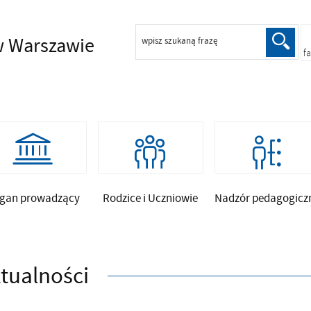
 Warszawie
wpisz szukaną frazę
f
gan prowadzący
Rodzice i Uczniowie
Nadzór pedagogicz
tualności