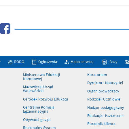
P
RODO
Ogłoszenia
Mapa serwisu
Bazy
Ministerstwo Edukacji
Kuratorium
Narodowej
Dyrektor i Nauczyciel
Mazowiecki Urząd
Wojewódzki
Organ prowadzący
Ośrodek Rozwoju Edukacji
Rodzice i Uczniowie
Centralna Komisja
Nadzór pedagogiczny
Egzaminacyjna
Edukacja i Kształcenie
Obywatel.gov.pl
Poradnik klienta
Regionalny System