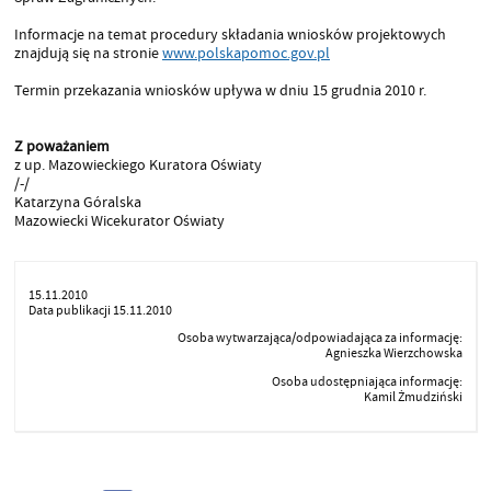
Informacje na temat procedury składania wniosków projektowych
znajdują się na stronie
www.polskapomoc.gov.pl
Termin przekazania wniosków upływa w dniu 15 grudnia 2010 r.
Z poważaniem
z up. Mazowieckiego Kuratora Oświaty
/-/
Katarzyna Góralska
Mazowiecki Wicekurator Oświaty
15.11.2010
Data publikacji 15.11.2010
Osoba wytwarzająca/odpowiadająca za informację:
Agnieszka Wierzchowska
Osoba udostępniająca informację:
Kamil Żmudziński