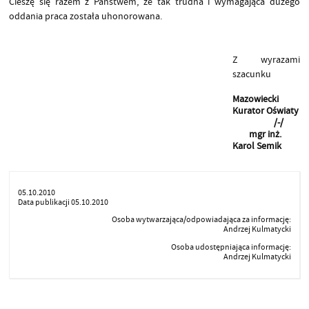
Cieszę się razem z Państwem, że tak trudna i wymagająca dużego
oddania praca została uhonorowana.
Z wyrazami
szacunku
Mazowiecki
Kurator Oświaty
/-/
mgr inż.
Karol Semik
05.10.2010
Data publikacji 05.10.2010
Osoba wytwarzająca/odpowiadająca za informację:
Andrzej Kulmatycki
Osoba udostępniająca informację:
Andrzej Kulmatycki