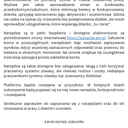
Możliwe jest także wprowadzanie zmian w środowisku
przedszkolnym/szkolnym, które eliminują bariery w funkcjonowaniu
dziecka, sprzyjają wzmacnianiu jego aktywności i uczestnictwa. Szkoła
nie czeka na opinię czy orzeczenie bez podejmowania działań, ale może
wprowadzać udogodnienia, które wspierają dziecko „tu i teraz”.
Narzędzia są w pełni bezpłatne i dostępne elektronicznie za
pośrednictwem strony internetowej
https://wsparcie.gov.pl
. Założenie
konta w poszczególnych narzędziach daje możliwość zapisywania
wyników, edycji wcześniej zaznaczonych odpowiedzi oraz powrotu do
badania w dowolnym momencie. Na stronie znajduje się szczegółowa
instrukcja opisująca proces zakładania konta.
Narzędzia są także dostępne bez zalogowania. Mogą z nich korzystać
pracownicy systemu oświaty, ale również rodzice i osoby niebędące
pracownikami systemu oświaty (np. pracownicy żłobków).
Platforma będzie rozwijana w przyszłości. W kolejnych latach
sukcesywnie będą pojawiać się na niej nowe narzędzia, funkcjonalności
i rozwiązania.
Serdecznie zapraszam do zapoznania się z narzędziami oraz do ich
stosowania w pracy z dziećmi i uczniami.
Łaczę wyrazy szacunku