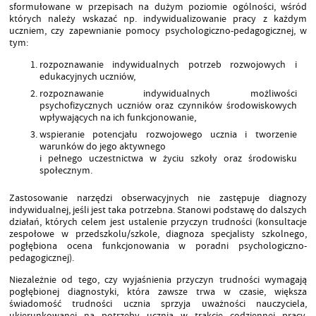
sformułowane w przepisach na dużym poziomie ogólności, wśród
których należy wskazać np. indywidualizowanie pracy z każdym
uczniem, czy zapewnianie pomocy psychologiczno-pedagogicznej, w
tym:
rozpoznawanie indywidualnych potrzeb rozwojowych i
edukacyjnych uczniów,
rozpoznawanie indywidualnych możliwości
psychofizycznych uczniów oraz czynników środowiskowych
wpływających na ich funkcjonowanie,
wspieranie potencjału rozwojowego ucznia i tworzenie
warunków do jego aktywnego
i pełnego uczestnictwa w życiu szkoły oraz środowisku
społecznym.
Zastosowanie narzędzi obserwacyjnych nie zastępuje diagnozy
indywidualnej, jeśli jest taka potrzebna. Stanowi podstawę do dalszych
działań, których celem jest ustalenie przyczyn trudności (konsultacje
zespołowe w przedszkolu/szkole, diagnoza specjalisty szkolnego,
pogłębiona ocena funkcjonowania w poradni psychologiczno-
pedagogicznej).
Niezależnie od tego, czy wyjaśnienia przyczyn trudności wymagają
pogłębionej diagnostyki, która zawsze trwa w czasie, większa
świadomość trudności ucznia sprzyja uważności nauczyciela,
ukierunkowanej na potrzeby ucznia w trakcie codziennej pracy.