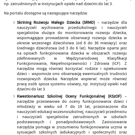
np. zatrudnionych w instytucjach opieki nad dziećmi do lat 3.
Na portalu dostępne są następujące narzędzia:
Skrining Rozwoju Małego Dziecka (SRMD)
– narzędzie dla
nauczycieli wychowania przedszkolnego i nauczycieli
specjalistów służące do monitorowania rozwoju dziecka,
wspomagające prowadzenie obserwacji rozwoju dziecka w
okresie wczesnego dzieciństwa (od 6 do 36 miesięcy) oraz
średniego dzieciństwa (od 3 do 6 lat). Narzędzie oparte jest
na opisach funkcjonowania dziecka w obszarach rozwoju
zdefiniowanych w Międzynarodowej Klasyfikacji
Funkcjonowania, Niepełnosprawności i Zdrowia (ICF). Z
narzędzia mogą również korzystać rodzice i opiekunowie
dzieci – wspomoże ono obserwację ewentualnych trudności
rozwojowych dziecka. Narzędzie wspierać może również
pracę osób spoza systemu oświaty, np. instytucji opieki nad
dziećmi do lat 3.
Kwestionariusz Szkolnej Oceny Funkcjonalnej (KSzOF)
–
narzędzie przesiewowe do oceny funkcjonowania dzieci i
młodzieży w wieku od 7 do 19 lat, przeznaczone dla
nauczycieli edukacji wczesnoszkolnej, nauczycieli przedmiotu
i nauczycieli specjalistów zatrudnionych w szkołach
podstawowych i ponadpodstawowych. Zastosowanie
narzędzia pomaga w zrozumieniu funkcjonowania ucznia w
sytuacjach szkolnych (edukacyjnych i społecznych) oraz