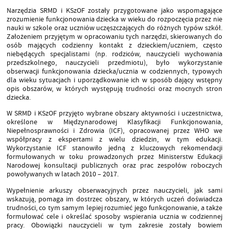
Narzędzia SRMD i KSzOF zostały przygotowane jako wspomagające
zrozumienie funkcjonowania dziecka w wieku do rozpoczęcia przez nie
nauki w szkole oraz uczniów uczęszczających do różnych typów szkół.
Założeniem przyjętym w opracowaniu tych narzędzi, skierowanych do
osób mających codzienny kontakt z dzieckiem/uczniem, często
niebędących specjalistami (np. rodziców, nauczycieli wychowania
przedszkolnego, nauczycieli przedmiotu), było wykorzystanie
obserwacji funkcjonowania dziecka/ucznia w codziennych, typowych
dla wieku sytuacjach i uporządkowanie ich w sposób dający wstępny
opis obszarów, w których występują trudności oraz mocnych stron
dziecka.
W SRMD i KSzOF przyjęto wybrane obszary aktywności i uczestnictwa,
określone w Międzynarodowej Klasyfikacji Funkcjonowania,
Niepełnosprawności i Zdrowia (ICF), opracowanej przez WHO we
współpracy z ekspertami z wielu dziedzin, w tym edukacji.
Wykorzystanie ICF stanowiło jedną z kluczowych rekomendacji
formułowanych w toku prowadzonych przez Ministerstw Edukacji
Narodowej konsultacji publicznych oraz prac zespołów roboczych
powoływanych w latach 2010 – 2017.
Wypełnienie arkuszy obserwacyjnych przez nauczycieli, jak sami
wskazują, pomaga im dostrzec obszary, w których uczeń doświadcza
trudności, co tym samym lepiej rozumieć jego funkcjonowanie, a także
formułować cele i określać sposoby wspierania ucznia w codziennej
pracy. Obowiązki nauczycieli w tym zakresie zostały bowiem