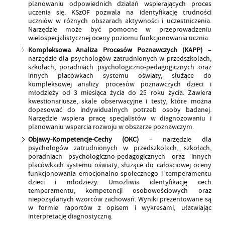
planowaniu odpowiednich działań wspierających proces
uczenia się. KSzOF pozwala na identyfikację trudności
uczniów w różnych obszarach aktywności i uczestniczenia.
Narzędzie może być pomocne w przeprowadzeniu
wielospecjalistycznej oceny poziomu funkcjonowania ucznia.
Kompleksowa Analiza Procesów Poznawczych (KAPP)
–
narzędzie dla psychologów zatrudnionych w przedszkolach,
szkołach, poradniach psychologiczno-pedagogicznych oraz
innych placówkach systemu oświaty, służące do
kompleksowej analizy procesów poznawczych dzieci i
młodzieży od 3 miesiąca życia do 25 roku życia. Zawiera
kwestionariusze, skale obserwacyjne i testy, które można
dopasować do indywidualnych potrzeb osoby badanej.
Narzędzie wspiera pracę specjalistów w diagnozowaniu i
planowaniu wsparcia rozwoju w obszarze poznawczym.
Objawy-Kompetencje-Cechy (OKC)
– narzędzie dla
psychologów zatrudnionych w przedszkolach, szkołach,
poradniach psychologiczno-pedagogicznych oraz innych
placówkach systemu oświaty, służące do całościowej oceny
funkcjonowania emocjonalno-społecznego i temperamentu
dzieci i młodzieży. Umożliwia identyfikację cech
temperamentu, kompetencji osobowościowych oraz
niepożądanych wzorców zachowań. Wyniki prezentowane są
w formie raportów z opisem i wykresami, ułatwiając
interpretację diagnostyczną.